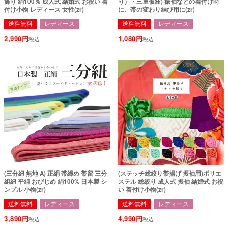
飾り 絹100％ 成人式 結婚式 お祝い 着
り）・三重仮紐) 振袖などの着付け時
付け小物 レディース 女性(zr)
に、帯の変わり結び用に(zr)
送料無料
レディース
送料無料
レディース
2,990
1,080
税込
税込
(三分紐 無地 A) 正絹 帯締め 帯留 三分
(ステッチ総絞り帯揚げ 振袖用)ポリエ
組紐 平組 おびじめ 絹100% 日本製 シ
ステル 総絞り 成人式 振袖 結婚式 お祝
ンプル 小物(zr)
い 着付け小物(zr)
送料無料
レディース
送料無料
レディース
3,890
4,990
税込
税込