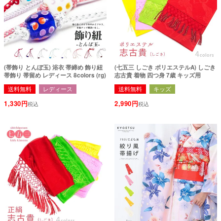
(帯飾り とんぼ玉) 浴衣 帯締め 飾り紐
(七五三 しごき ポリエステルA) しごき
帯飾り 帯留め レディース 8colors (rg)
志古貴 着物 四つ身 7歳 キッズ用
送料無料
レディース
送料無料
キッズ
1,330
2,990
税込
税込