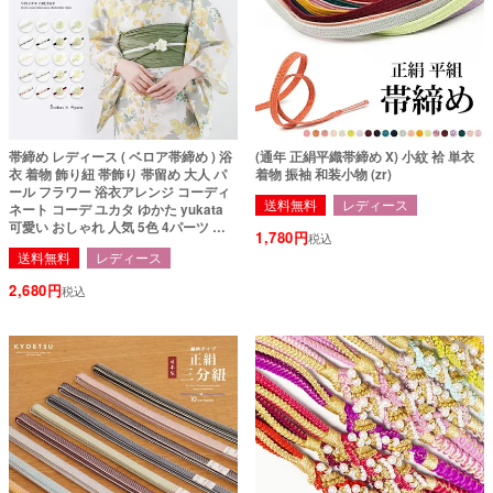
帯締め レディース ( ベロア帯締め ) 浴
(通年 正絹平織帯締め X) 小紋 袷 単衣
衣 着物 飾り紐 帯飾り 帯留め 大人 パ
着物 振袖 和装小物 (zr)
ール フラワー 浴衣アレンジ コーディ
送料無料
レディース
ネート コーデ ユカタ ゆかた yukata
可愛い おしゃれ 人気 5色 4パーツ 夏
1,780
税込
祭り 花火大会 (rg)
送料無料
レディース
2,680
税込