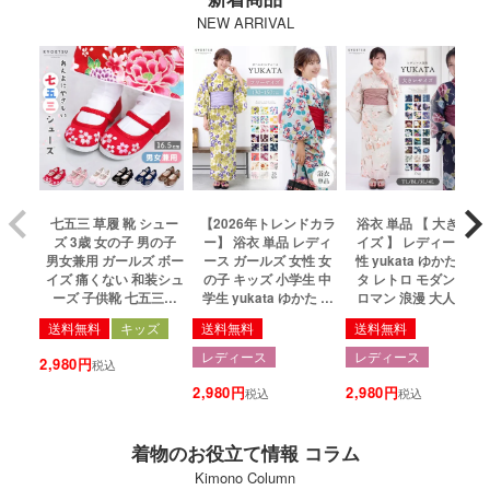
NEW ARRIVAL
七五三 草履 靴 シュー
【2026年トレンドカラ
浴衣 単品 【 大きいサ
ズ 3歳 女の子 男の子
ー】 浴衣 単品 レディ
イズ 】 レディース 女
男女兼用 ガールズ ボー
ース ガールズ 女性 女
性 yukata ゆかた ユカ
イズ 痛くない 和装シュ
の子 キッズ 小学生 中
タ レトロ モダン 大正
ーズ 子供靴 七五三靴
学生 yukata ゆかた ユ
ロマン 浪漫 大人 綺麗
フォーマル 子供 子ども
カタ レトロ モダン 大
可愛い おしゃれ 10代
送料無料
キッズ
送料無料
送料無料
キッズ 靴擦れしにくい
正ロマン 浪漫 大人 綺
20代 30代 40代 浴衣単
桜 七宝 おしゃれ かわ
麗 可愛い おしゃれ 10
品 TL BL 3L 4L トール
レディース
レディース
2,980
税込
いい かっこいい 被布
代 20代 30代 40代 浴衣
サイズ 高身長 ワイドサ
着物 刺繍 赤 白 ピンク
2,980
単品 フリーサイズ 130
2,980
イズ ゆったり 大きい
税込
税込
黒 紺 ブラウン 16.5cm
140 150 23colors
27colors
6colors(rg)
着物のお役立て情報 コラム
Kimono Column