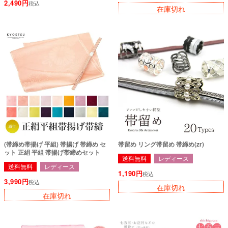
2,490
税込
在庫切れ
(帯締め帯揚げ 平組) 帯揚げ 帯締め セ
帯留め リング帯留め 帯締め(zr)
ット 正絹 平組 帯揚げ帯締めセット
送料無料
レディース
送料無料
レディース
1,190
税込
3,990
税込
在庫切れ
在庫切れ