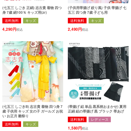
(七五三 しごき 正絹) 志古貴 着物 四つ
(子供用帯揚げ 絞り風) 子供 帯揚げ 七
身 7歳 絹100％ キッズ用(zr)
五三 四つ身 7歳 子ども用
送料無料
キッズ
送料無料
キッズ
4,290
2,490
税込
税込
(七五三 しごきB) 志古貴 着物 四つ身 7
(帯揚げ 絽 単品 黒系柄おまかせ) 夏用
歳 子供用 キッズ 女の子 ガールズ お祝
正絹 絽の帯揚げ 黒 ブラック 帯あげ
い お正月 雛祭り
送料無料
レディース
送料無料
キッズ
1,580
税込