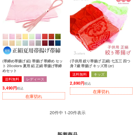
(帯締め帯揚げ 絽) 帯揚げ 帯締め セッ
(子供用 絞り帯揚げ 正絹) 七五三 四つ
ト 20colors 夏用 絽 正絹 帯揚げ帯締
身 7歳 帯揚げ キッズ用 (zr)
めセット
送料無料
キッズ
送料無料
レディース
2,890
税込
3,490
税込
在庫切れ
在庫切れ
20
件中
1
-
20
件表示
新着商品