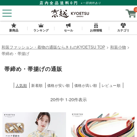
店内全品送料0円
※一部例外あり
0
新商品
ランキング
セール
お得情報
カテゴリ
和装ファッション・着物の通販ならきものKYOETSU TOP
和装小物
帯締め・帯揚げ
帯締め・帯揚げの通販
人気順
新着順
価格が安い順
価格が高い順
レビュー順
20
件中
1
-
20
件表示