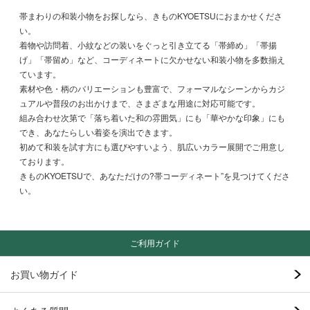
帯まわりの和装小物をお探しなら、きものKYOETSUにおまかせくださ
い。
着物や訪問着、小紋などの装いをぐっと引き立てる「帯締め」「帯揚
げ」「帯留め」など、コーディネートに欠かせない和装小物を多数揃え
ています。
素材や色・柄のバリエーションも豊富で、フォーマルなシーンからカジ
ュアルや普段のお出かけまで、さまざまな用途に対応可能です。
組み合わせ次第で「落ち着いた和の雰囲気」にも「華やかな印象」にも
でき、あなたらしい着姿を演出できます。
初めて和装を試す方にも選びやすいよう、肌広いカラー展開でご用意し
ております。
きものKYOETSUで、あなただけの?帯コーディネート”を見つけてくださ
い。
ご利用ガイド
お買い物ガイド