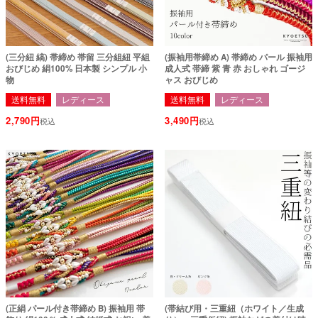
(三分紐 縞) 帯締め 帯留 三分組紐 平組
(振袖用帯締め A) 帯締め パール 振袖用
おびじめ 絹100% 日本製 シンプル 小
成人式 帯締 紫 青 赤 おしゃれ ゴージ
物
ャス おびじめ
送料無料
レディース
送料無料
レディース
2,790
3,490
税込
税込
(正絹 パール付き帯締め B) 振袖用 帯
(帯結び用・三重紐（ホワイト／生成