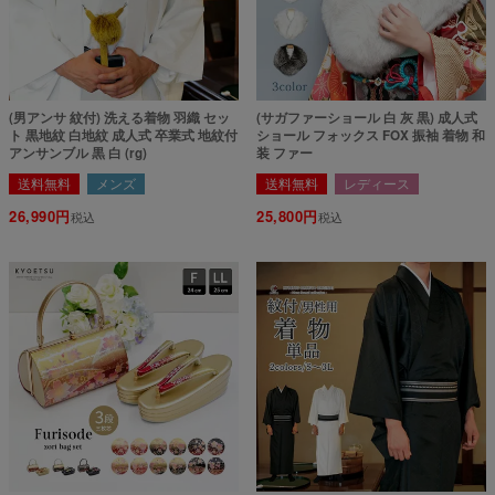
(男アンサ 紋付) 洗える着物 羽織 セッ
(サガファーショール 白 灰 黒) 成人式
ト 黒地紋 白地紋 成人式 卒業式 地紋付
ショール フォックス FOX 振袖 着物 和
アンサンブル 黒 白 (rg)
装 ファー
送料無料
メンズ
送料無料
レディース
26,990
25,800
税込
税込