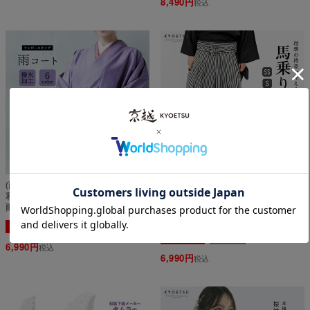
8,490
税込
(雨コート 新) 雨コート 着物 5colors
(馬乗袴 縞) 袴 男 男性 馬乗り袴 メンズ
和装 和服 レディース 女性 和装コート
はかま 紋付 紋付袴 和服 着物 剣道 居
雨 コート レインコート M/L(rg)
合 弓道 成人式 卒業式 SS/S/M/L/LL (r
g)
送料無料
レディース
送料無料
メンズ
6,990
税込
6,990
税込