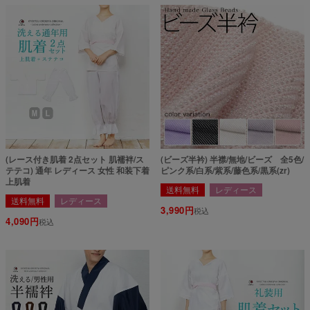
(レース付き肌着 2点セット 肌襦袢/ス
(ビーズ半衿) 半襟/無地/ビーズ 全5色/
テテコ) 通年 レディース 女性 和装下着
ピンク系/白系/紫系/藤色系/黒系(zr)
上肌着
送料無料
レディース
送料無料
レディース
3,990
税込
4,090
税込