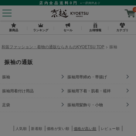
店内全品送料0円
※一部例外あり
0
新商品
ランキング
セール
お得情報
カテゴリ
和装ファッション・着物の通販ならきものKYOETSU TOP
振袖
振袖の通販
振袖
振袖用帯締め・帯揚げ
振袖用着付け用品
振袖用下着・肌着・襦袢
足袋
振袖用髪飾り・小物
人気順
新着順
価格が安い順
価格が高い順
レビュー順