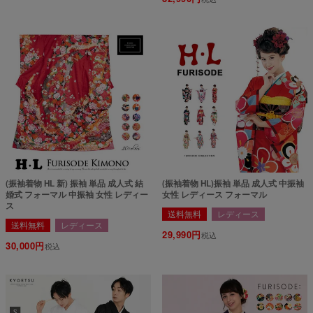
(振袖着物 HL 新) 振袖 単品 成人式 結
(振袖着物 HL)振袖 単品 成人式 中振袖
婚式 フォーマル 中振袖 女性 レディー
女性 レディース フォーマル
ス
送料無料
レディース
送料無料
レディース
29,990
税込
30,000
税込