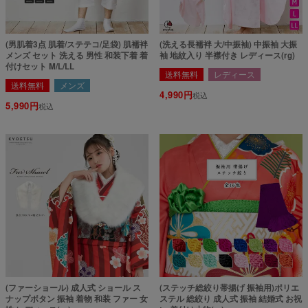
(男肌着3点 肌着/ステテコ/足袋) 肌襦袢
(洗える長襦袢 大/中振袖) 中振袖 大振
メンズ セット 洗える 男性 和装下着 着
袖 地紋入り 半襟付き レディース(rg)
付けセット M/L/LL
送料無料
レディース
送料無料
メンズ
4,990
税込
5,990
税込
(ファーショール) 成人式 ショール ス
(ステッチ総絞り帯揚げ 振袖用)ポリエ
ナップボタン 振袖 着物 和装 ファー 女
ステル 総絞り 成人式 振袖 結婚式 お祝