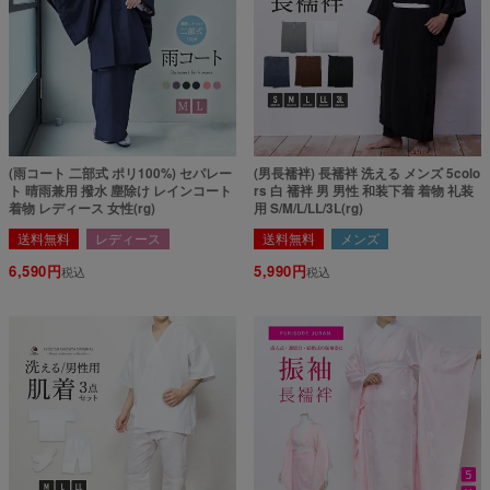
(雨コート 二部式 ポリ100%) セパレー
(男長襦袢) 長襦袢 洗える メンズ 5colo
ト 晴雨兼用 撥水 塵除け レインコート
rs 白 襦袢 男 男性 和装下着 着物 礼装
着物 レディース 女性(rg)
用 S/M/L/LL/3L(rg)
送料無料
レディース
送料無料
メンズ
6,590
5,990
税込
税込