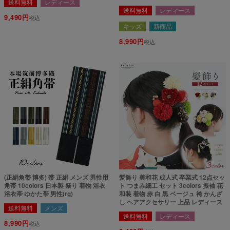
送料無料
レディース
送料無料
レディース
9,490
税込
キッズ
新商品
8,990
税込
(正絹角帯 博多) 帯 正絹 メンズ 男性用
髪飾り 美和花 成人式 卒業式 12点セッ
角帯 10colors 日本製 祭り 着物 浴衣
ト つまみ細工 セット 3colors 振袖 花
浴衣帯 ゆかた帯 男性(rg)
和装 着物 赤 白 黒 ベージュ 袴 かんざ
し ヘアアクセサリー 上品 レディース
送料無料
メンズ
送料無料
レディース
8,990
税込