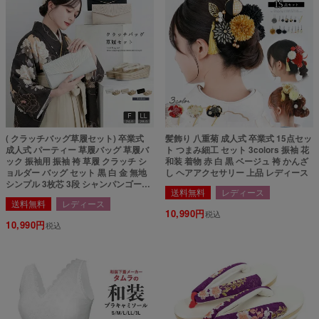
( クラッチバッグ草履セット) 卒業式
髪飾り 八重菊 成人式 卒業式 15点セッ
成人式 パーティー 草履バッグ 草履バ
ト つまみ細工 セット 3colors 振袖 花
ック 振袖用 振袖 袴 草履 クラッチ シ
和装 着物 赤 白 黒 ベージュ 袴 かんざ
ョルダー バッグ セット 黒 白 金 無地
し ヘアアクセサリー 上品 レディース
シンプル 3枚芯 3段 シャンパンゴール
送料無料
レディース
ド パールホワイト ブラック フリーサ
送料無料
レディース
イズ LLサイズ 大きいサイズ(rg)
10,990
税込
10,990
税込