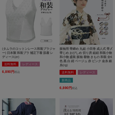
(タムラのコットンレース和装ブラジャ
振袖用 帯締め 丸組 小田巻 成人式 帯〆
ー) 日本製 和装ブラ 補正下着 肌着 レ
帯じめ おびしめ 切り房 組紐 和装小物
ディース(zr)
和小物 盛装 振袖 着物 きもの 和装 全6
色 黒 白 紺 ベージュ 赤 ピンク 金糸 銀
送料無料
レディース
糸(rg)
6,890
税込
送料無料
レディース
新商品
6,890
税込