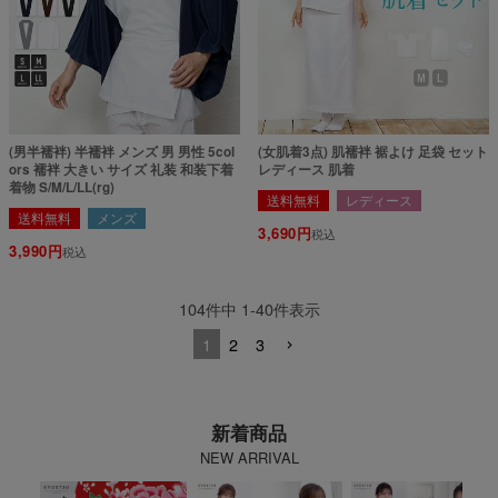
(男半襦袢) 半襦袢 メンズ 男 男性 5col
(女肌着3点) 肌襦袢 裾よけ 足袋 セット
ors 襦袢 大きい サイズ 礼装 和装下着
レディース 肌着
着物 S/M/L/LL(rg)
送料無料
レディース
送料無料
メンズ
3,690
税込
3,990
税込
104
件中
1
-
40
件表示
1
2
3
新着商品
NEW ARRIVAL