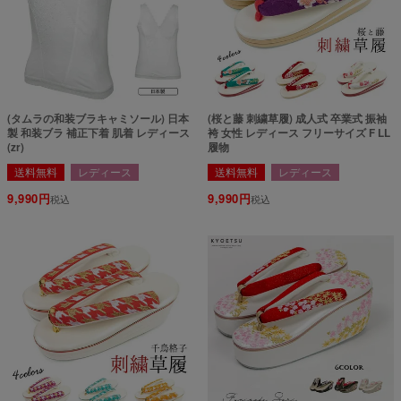
(タムラの和装ブラキャミソール) 日本
(桜と藤 刺繍草履) 成人式 卒業式 振袖
製 和装ブラ 補正下着 肌着 レディース
袴 女性 レディース フリーサイズ F LL
(zr)
履物
送料無料
レディース
送料無料
レディース
9,990
9,990
税込
税込