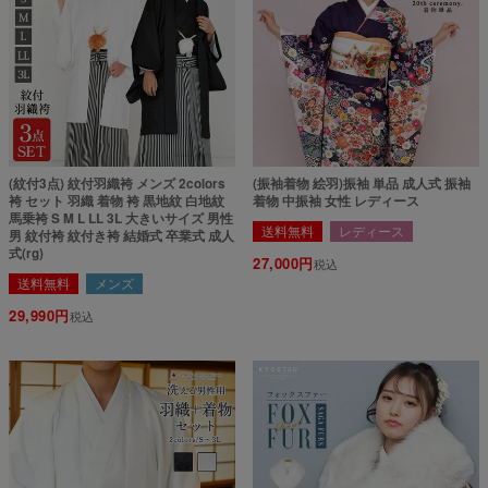
(紋付3点) 紋付羽織袴 メンズ 2colors
(振袖着物 絵羽)振袖 単品 成人式 振袖
袴 セット 羽織 着物 袴 黒地紋 白地紋
着物 中振袖 女性 レディース
馬乗袴 S M L LL 3L 大きいサイズ 男性
送料無料
レディース
男 紋付袴 紋付き袴 結婚式 卒業式 成人
式(rg)
27,000
税込
送料無料
メンズ
29,990
税込