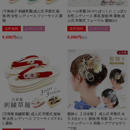
(千鳥格子 刺繍草履)成人式 卒業式 振
(ヒール草履 30-31) ぽっくり こっぽり
袖 袴 女性 レディース フリーサイズ 履
女性 レディース 厚底 振袖 袴 着物 成
物
人式 卒業式 フォーマル 履物(zr)
送料無料
レディース
送料無料
レディース
9,990
9,990
税込
税込
(万寿菊 刺繍草履) 成人式 卒業式 振袖
髪飾り 【 日本製 】 成人式 卒業式 水
袴 女性 レディース フリーサイズ F S L
引 9点セット 振袖 袴 和装 花 パール レ
L 履物
ース レディース 和装 ヘアアクセサリ
ー(rg)