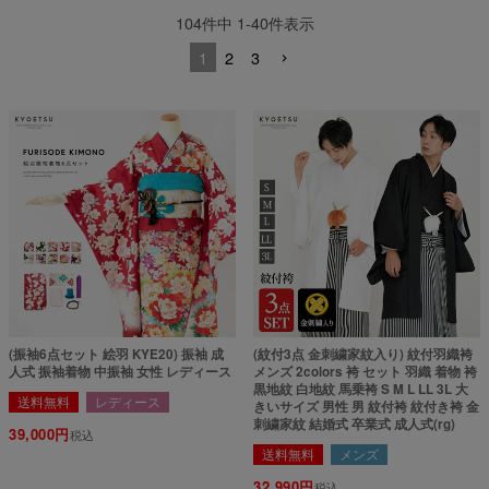
104
件中
1
-
40
件表示
1
2
3
(振袖6点セット 絵羽 KYE20) 振袖 成
(紋付3点 金刺繍家紋入り) 紋付羽織袴
人式 振袖着物 中振袖 女性 レディース
メンズ 2colors 袴 セット 羽織 着物 袴
黒地紋 白地紋 馬乗袴 S M L LL 3L 大
送料無料
レディース
きいサイズ 男性 男 紋付袴 紋付き袴 金
刺繍家紋 結婚式 卒業式 成人式(rg)
39,000
税込
送料無料
メンズ
32,990
税込