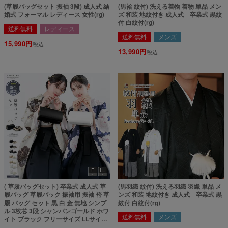
(草履バッグセット 振袖 3段) 成人式 結
(男袷 紋付) 洗える着物 着物 単品 メン
婚式 フォーマル レディース 女性(rg)
ズ 和装 地紋付き 成人式 卒業式 黒紋
付 白紋付(rg)
送料無料
レディース
送料無料
メンズ
15,990
税込
13,990
税込
( 草履バッグセット) 卒業式 成人式 草
(男羽織 紋付) 洗える羽織 羽織 単品 メ
履バッグ 草履バック 振袖用 振袖 袴 草
ンズ 和装 地紋付き 成人式 卒業式 黒
履 バッグ セット 黒 白 金 無地 シンプ
紋付 白紋付(rg)
ル 3枚芯 3段 シャンパンゴールド ホワ
送料無料
メンズ
イト ブラック フリーサイズ LLサイズ
大きいサイズ(rg)