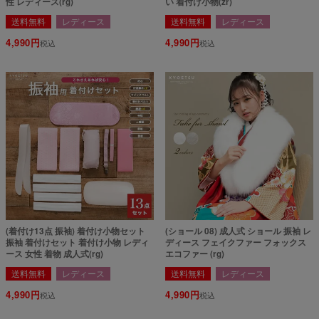
性 レディース(rg)
い 着付け小物(zr)
送料無料
レディース
送料無料
レディース
4,990
4,990
税込
税込
(着付け13点 振袖) 着付け小物セット
(ショール 08) 成人式 ショール 振袖 レ
振袖 着付けセット 着付け小物 レディ
ディース フェイクファー フォックス
ース 女性 着物 成人式(rg)
エコファー (rg)
送料無料
レディース
送料無料
レディース
4,990
4,990
税込
税込