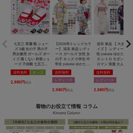
七五三 草履 靴 シュー
【2026年トレンドカラ
浴衣 単品 【 大きいサ
ズ 3歳 女の子 男の子
ー】 浴衣 単品 レディ
イズ 】 レディース 女
男女兼用 ガールズ ボー
ース ガールズ 女性 女
性 yukata ゆかた ユカ
イズ 痛くない 和装シュ
の子 キッズ 小学生 中
タ レトロ モダン 大正
ーズ 子供靴 七五三靴
学生 yukata ゆかた ユ
ロマン 浪漫 大人 綺麗
フォーマル 子供 子ども
カタ レトロ モダン 大
可愛い おしゃれ 10代
送料無料
キッズ
送料無料
送料無料
キッズ 靴擦れしにくい
正ロマン 浪漫 大人 綺
20代 30代 40代 浴衣単
桜 七宝 おしゃれ かわ
麗 可愛い おしゃれ 10
品 TL BL 3L 4L トール
レディース
レディース
2,980
税込
いい かっこいい 被布
代 20代 30代 40代 浴衣
サイズ 高身長 ワイドサ
着物 刺繍 赤 白 ピンク
2,980
単品 フリーサイズ 130
2,980
イズ ゆったり 大きい
税込
税込
黒 紺 ブラウン 16.5cm
140 150 23colors
27colors
6colors(rg)
着物のお役立て情報 コラム
Kimono Column