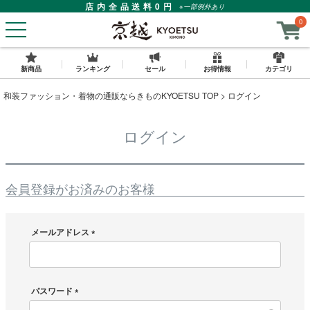
店内全品送料0円
※一部例外あり
0
新商品
ランキング
セール
お得情報
カテゴリ
和装ファッション・着物の通販ならきものKYOETSU TOP
ログイン
ログイン
会員登録がお済みのお客様
メールアドレス
(
必
須
)
パスワード
(