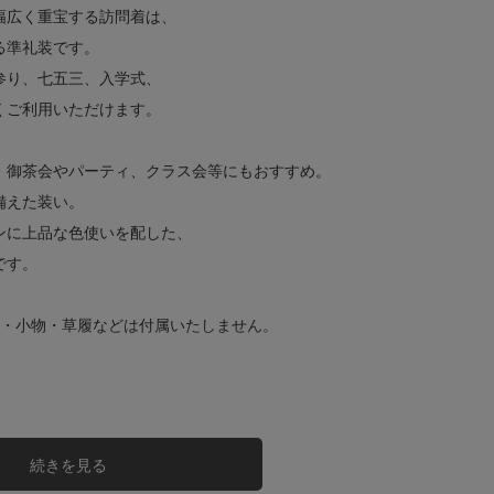
幅広く重宝する訪問着は、
る準礼装です。
参り、七五三、入学式、
くご利用いただけます。
、御茶会やパーティ、クラス会等にもおすすめ。
備えた装い。
ンに上品な色使いを配した、
です。
帯・小物・草履などは付属いたしません。
サイズ