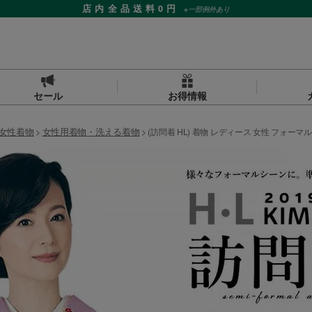
店内全品送料0円
※一部例外あり
セール
お得情報
女性着物
女性用着物・洗える着物
(訪問着 HL) 着物 レディース 女性 フォーマル