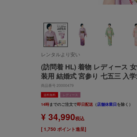
レンタルより安い
(訪問着 HL) 着物 レディース 
装用 結婚式 宮参り 七五三 入学式
商品番号
20000479
送料無料
レディース
14時
までのご注文で
即日配送
（
店舗休業日
を除く）
¥
34,990
税込
[
1,750
ポイント進呈]