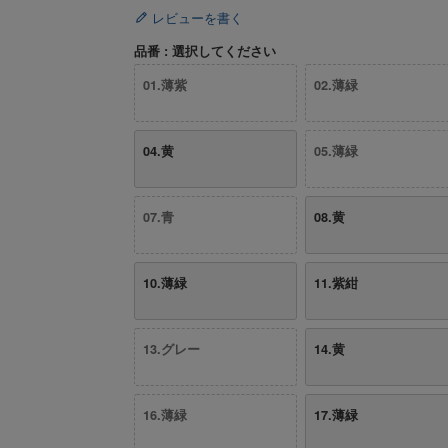
レビューを書く
品番
選択してください
01.薄紫
02.薄緑
04.黄
05.薄緑
07.青
08.黄
10.薄緑
11.紫紺
13.グレー
14.黄
16.薄緑
17.薄緑