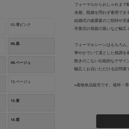
フォーマルからおしゃれまで
未婚、既婚を問わず着用でき
結婚式の披露宴のご招待や宮
03.薄ピンク
卒業式の母親の装いなど幅広
06.黒
フォーマルシーンはもちろん
華やかでいて凛とした格調を
飽きのこない伝統的なデザイ
09.ベージュ
幅広くお召いただける訪問着
12.ベージュ
※着物単品販売です。襦袢・
15.黄
サイズ(約/cm)：
適応身長：フリー
身丈：165
18.紫
袖丈：49