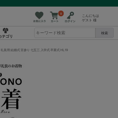
0
こんにちは
ゲスト 様
検索
カテゴリ
 礼装用 結婚式 宮参り 七五三 入学式 卒業式 HL19