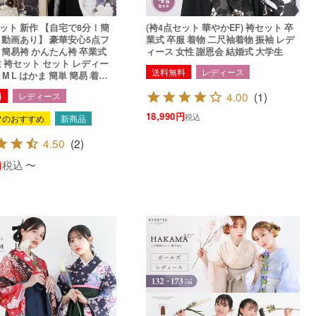
自宅で8分！簡
(袴4点セット 華やかEF) 袴セット 卒
 動画あり】 豪華安心5点フ
業式 卒服 着物 二尺袖着物 振袖 レデ
 簡易袴 かんたん袴 卒業式
ィース 女性 謝恩会 結婚式 大学生
生 袴セット セット レディー
送料無料
レディース
S M L はかま 簡単 簡易 着付
着物 二尺袖着物 振袖 簡単袴
4.00
(
1
)
料
レディース
rg)
18,990
税込
フのおすすめ
新商品
4.50
(
2
)
税込
〜