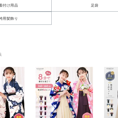
着付け用品
足袋
袴用髪飾り
示