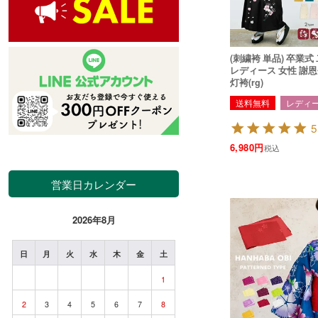
(刺繍袴 単品) 卒業式
レディース 女性 謝恩会 
灯袴(rg)
送料無料
レディ
5
6,980
税込
営業日カレンダー
2026年8月
日
月
火
水
木
金
土
1
2
3
4
5
6
7
8