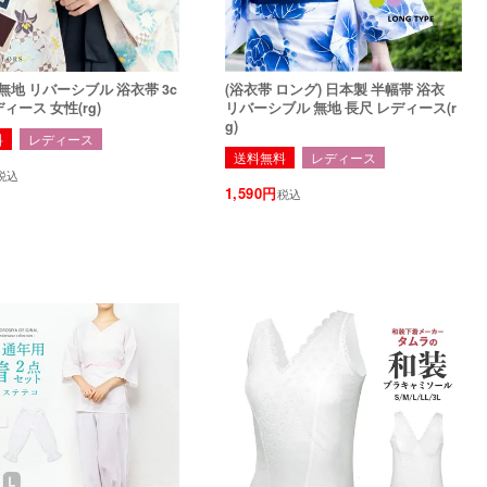
 無地 リバーシブル 浴衣帯 3c
(浴衣帯 ロング) 日本製 半幅帯 浴衣
ディース 女性(rg)
リバーシブル 無地 長尺 レディース(r
g)
料
レディース
送料無料
レディース
税込
1,590
税込