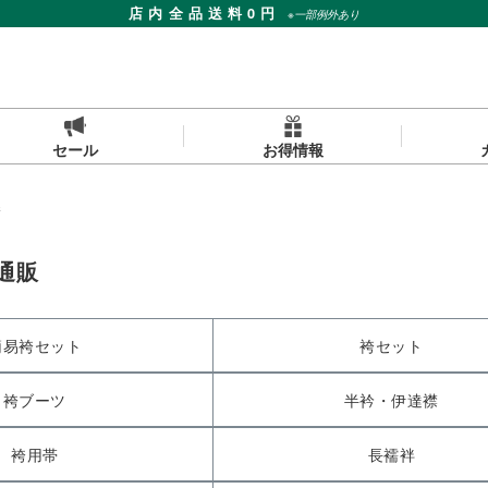
店内全品送料0円
※一部例外あり
セール
お得情報
袴
通販
簡易袴セット
袴セット
袴ブーツ
半衿・伊達襟
袴用帯
長襦袢