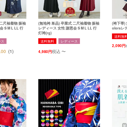
 二尺袖着物 振袖
(無地袴 単品) 卒業式 二尺袖着物 振袖
(袴下帯)
S M L LL 行
レディース 女性 謝恩会 S M L LL 行
olorsレ
灯袴(rg)
送料無
ース
送料無料
レディース
2,090
.00
(
1
)
税込
〜
4,980