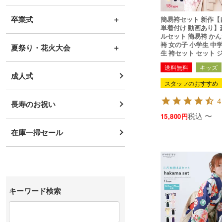
卒業式
＋
簡易袴セット 新作【自宅で8分！簡
単着付け 動画あり】
ルセット 簡易袴 か
袴 女の子 小学生 中
夏祭り・花火大会
＋
生 袴セット セット 
ズ 140 150 160 は
送料無料
キッズ
け簡単 着物 二尺袖着
成人式
和服 和装 (rg)
スタッフのおすすめ
4
長寿のお祝い
税込
〜
15,800
在庫一掃セール
キーワード検索