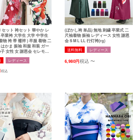
セット 袴セット 華やか レ
(ぼかし袴 単品) 無地 刺繍 卒業式 二
学生 大学 中学生
尺袖着物 振袖 レディース 女性 謝恩
着物 袴 帯 襦袢 ) 卒服 着物 二
会 S M L LL 行灯袴(rg)
はかま 振袖 和服 和装 ガー
送料無料
レディース
子 女性 女 謝恩会 セレモニ
60
税込
〜
料
レディース
6,980
税込