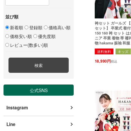
並び順
袴セット ガールズ 
新着順
登録順
価格高い順
セット】 卒業式 着付け動
150 160 袴 セット
価格安い順
優先度順
ニア 卒業 着物 帯 襦
物 hakama 振袖 和
レビュー(数多い)順
生 中学生 高校生 華や
送料無料
キッズ
18,990
税込
検索
公式SNS
Instagram
Line