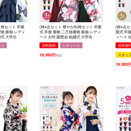
) 袴セット 卒業
(袴4点セット 華やかB)袴セット 卒業
(袴4点セ
着物 振袖 レディ
式 卒服 着物 二尺袖着物 振袖 レディ
業式 卒服
婚式 大学生
ース 女性 謝恩会 結婚式 大学生
ィース 
ース
送料無料
レディース
送料無
18,990
スタッ
税込
18,990