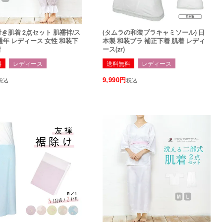
付き肌着 2点セット 肌襦袢/ス
(タムラの和装ブラキャミソール) 日
通年 レディース 女性 和装下
本製 和装ブラ 補正下着 肌着 レディ
着
ース(zr)
料
レディース
送料無料
レディース
9,990
税込
税込