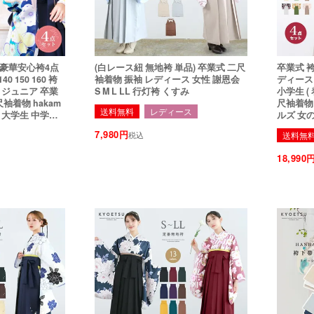
【豪華安心袴4点
(白レース紐 無地袴 単品) 卒業式 二尺
卒業式 袴 
0 150 160 袴
袖着物 振袖 レディース 女性 謝恩会
ディース 卒業袴 大
 ジュニア 卒業
S M L LL 行灯袴 くすみ
小学生 ( 
尺袖着物 hakam
尺袖着物 
送料無料
レディース
供 大学生 中学生
ルズ 女の
ー 150 1
7,980
税込
送料無
18,990