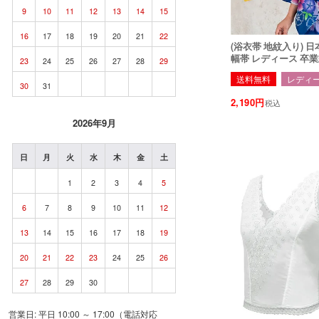
9
10
11
12
13
14
15
16
17
18
19
20
21
22
(浴衣帯 地紋入り) 日本製 10colors 半
幅帯 レディース 卒業
23
24
25
26
27
28
29
送料無料
レディ
30
31
2,190
税込
2026年9月
日
月
火
水
木
金
土
1
2
3
4
5
6
7
8
9
10
11
12
13
14
15
16
17
18
19
20
21
22
23
24
25
26
27
28
29
30
営業日: 平日 10:00 ～ 17:00（電話対応