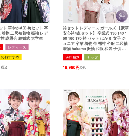
ット 華やかAD) 袴セット 卒
袴セット レディース ガールズ 【豪華
 着物 二尺袖着物 振袖 レデ
安心袴4点セット】 卒業式 130 140 1
女性 謝恩会 結婚式 大学生
50 160 170 袴 セット はかま 女子 ジ
ュニア 卒業 着物 帯 襦袢 卒服 二尺袖
料
レディース
着物 hakama 振袖 和服 和装 子供 大
学生 中学生 高校生 華やかG
フのおすすめ
送料無料
キッズ
税込
18,990
税込