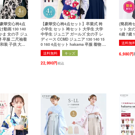
【豪華安心袴4点
【豪華安心袴4点セット】卒業式 袴
(簡易袴セ
画 130 140
小学生 セット 袴セット 大学生 大学
ット 女の子 ガ
 はかま 女の子 ジュ
中学生 ジュニア ガールズ 女の子 レ
6歳 7歳 1
袢 卒服 二尺袖着
ディース CCMD ジュニア 130 140 15
送料無
服 和装 子供 大学
0 160 4点セット hakama 卒服 着物 帯
かEF
襦袢 二尺袖着物 はかま 振袖 子供 謝
送料無料
キッズ
6,980
恩会
22,990
税込