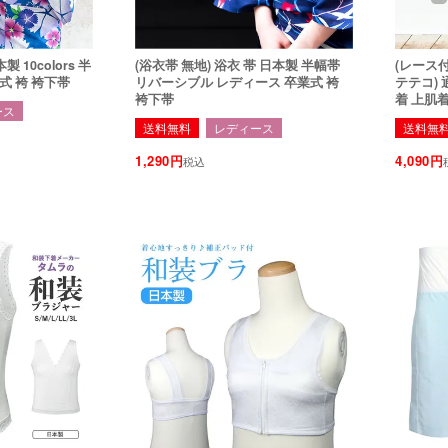
(浴衣帯 無地) 浴衣 帯 日本製 半幅帯
(レース
式 袴 袴下帯
リバーシブル レディース 卒業式 袴
テテコ) 
袴下帯
着 上肌
ース
送料無料
レディース
送料無
1,290
4,090
税込