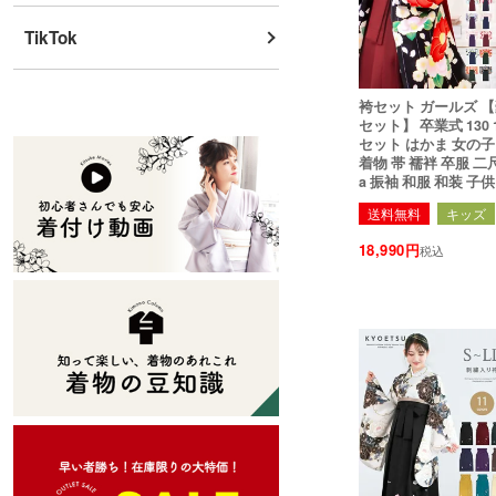
TikTok
袴セット ガールズ 
セット】 卒業式 130 14
セット はかま 女の子
着物 帯 襦袢 卒服 二
a 振袖 和服 和装 子
高校生 華やかAD
送料無料
キッズ
18,990
税込