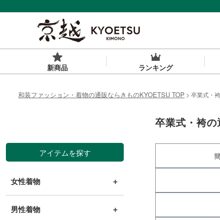
新商品
ランキング
和装ファッション・着物の通販ならきものKYOETSU TOP
卒業式・
卒業式・袴の
アイテムを探す
女性着物
＋
男性着物
＋