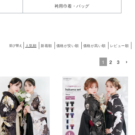
袴用巾着・バッグ
人気順
新着順
価格が安い順
価格が高い順
レビュー順
並び替え
1
2
3