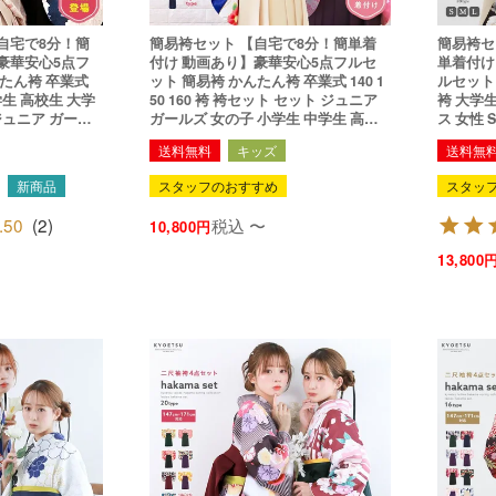
簡易袴セット 【自宅で8分！簡単着
簡易袴セット 新作 【
豪華安心5点フ
付け 動画あり】豪華安心5点フルセ
単着付け
んたん袴 卒業式
ット 簡易袴 かんたん袴 卒業式 140 1
ルセット
学生 高校生 大学
50 160 袴 袴セット セット ジュニア
袴 大学
ジュニア ガール
ガールズ 女の子 小学生 中学生 高校
ス 女性 
かま 簡単 簡易 着付
生 大学生 はかま 簡単 着付け簡単 ha
け簡単 
送料無料
キッズ
送料無
物 振袖 簡単袴
kama 着物 二尺袖着物 振袖 簡単袴 和
和服 和装(
服 和装 8柄 (rg)
新商品
スタッフのおすすめ
スタッ
.50
(
2
)
税込
〜
10,800
13,800