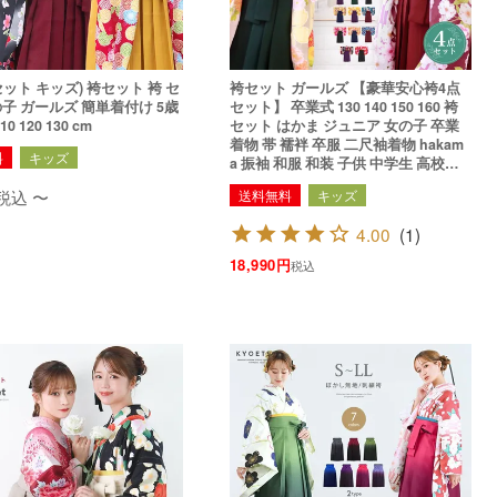
ット キッズ) 袴セット 袴 セ
袴セット ガールズ 【豪華安心袴4点
ールズ 簡単着付け 5歳
セット】 卒業式 130 140 150 160 袴
10 120 130 cm
セット はかま ジュニア 女の子 卒業
着物 帯 襦袢 卒服 二尺袖着物 hakam
料
キッズ
a 振袖 和服 和装 子供 中学生 高校生
大学生 華やかB
税込
〜
送料無料
キッズ
4.00
(
1
)
18,990
税込