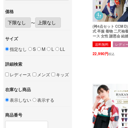
価格
〜
(袴4点セット CCM D
式 卒服 着物 二尺袖
ース 女性 謝恩会 結
サイズ
送料無料
レディ
指定なし
S
M
L
LL
22,990
税込
詳細検索
レディース
メンズ
キッズ
在庫なし商品
表示しない
表示する
商品番号