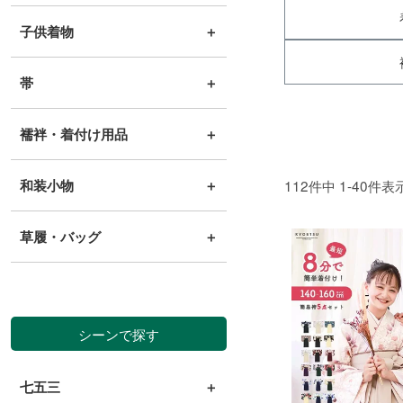
子供着物
＋
帯
＋
襦袢・着付け用品
＋
和装小物
＋
112
件中
1
-
40
件表
草履・バッグ
＋
シーンで探す
七五三
＋