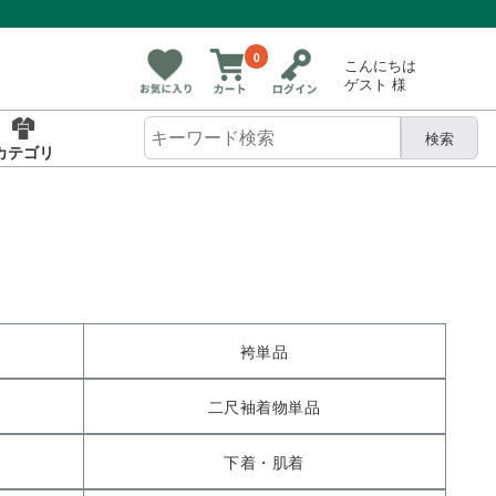
0
こんにちは
ゲスト 様
検索
カテゴリ
袴単品
二尺袖着物単品
下着・肌着