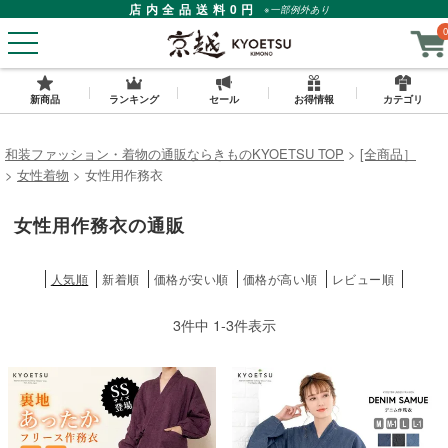
店内全品送料0円
※一部例外あり
0
新商品
ランキング
セール
お得情報
カテゴリ
和装ファッション・着物の通販ならきものKYOETSU TOP
[全商品］
女性着物
女性用作務衣
女性用作務衣の通販
人気順
新着順
価格が安い順
価格が高い順
レビュー順
3
件中
1
-
3
件表示