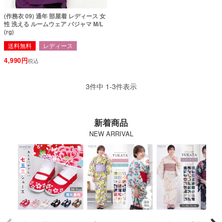
(作務衣 09) 通年 部屋着 レディース 女
性 洗える ルームウェア パジャマ M/L
(rg)
送料無料
レディース
4,990
税込
3
件中
1
-
3
件表示
新着商品
NEW ARRIVAL