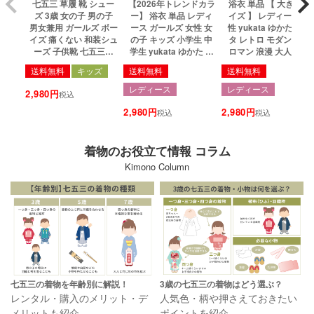
七五三 草履 靴 シュー
【2026年トレンドカラ
浴衣 単品 【 大きいサ
ズ 3歳 女の子 男の子
ー】 浴衣 単品 レディ
イズ 】 レディース 女
男女兼用 ガールズ ボー
ース ガールズ 女性 女
性 yukata ゆかた ユカ
イズ 痛くない 和装シュ
の子 キッズ 小学生 中
タ レトロ モダン 大正
ーズ 子供靴 七五三靴
学生 yukata ゆかた ユ
ロマン 浪漫 大人 綺麗
フォーマル 子供 子ども
カタ レトロ モダン 大
可愛い おしゃれ 10代
送料無料
キッズ
送料無料
送料無料
キッズ 靴擦れしにくい
正ロマン 浪漫 大人 綺
20代 30代 40代 浴衣単
桜 七宝 おしゃれ かわ
麗 可愛い おしゃれ 10
品 TL BL 3L 4L トール
レディース
レディース
2,980
税込
いい かっこいい 被布
代 20代 30代 40代 浴衣
サイズ 高身長 ワイドサ
着物 刺繍 赤 白 ピンク
2,980
単品 フリーサイズ 130
2,980
イズ ゆったり 大きい
税込
税込
黒 紺 ブラウン 16.5cm
140 150 23colors
27colors
6colors(rg)
着物のお役立て情報 コラム
Kimono Column
七五三の着物を年齢別に解説！
3歳の七五三の着物はどう選ぶ？
レンタル・購入のメリット・デ
人気色・柄や押さえておきたい
メリットも紹介
ポイントを紹介