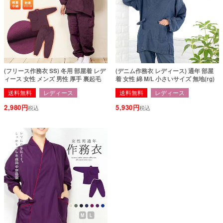
(フリース作務衣 SS) 冬用 部屋着 レデ
(デニム作務衣 レディース) 通年 部屋
ィース 女性 メンズ 男性 厚手 裏起毛
着 女性 綿 M/L 小さいサイズ 無地(rg)
送料無料
レディース
送料無料
レディース
2,980
5,930
税込
税込