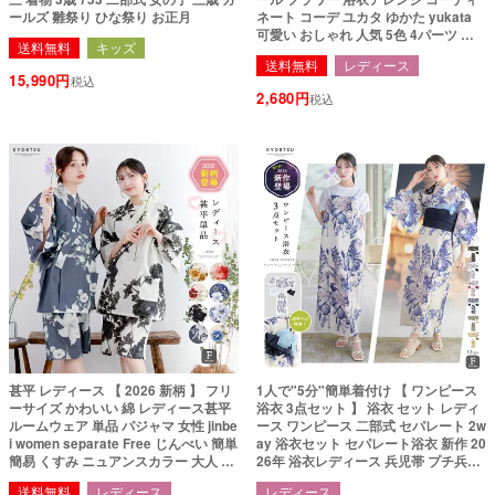
ールズ 雛祭り ひな祭り お正月
ネート コーデ ユカタ ゆかた yukata
可愛い おしゃれ 人気 5色 4パーツ 夏
送料無料
キッズ
祭り 花火大会 (rg)
送料無料
レディース
15,990
税込
2,680
税込
甚平 レディース 【 2026 新柄 】 フリ
1人で"5分"簡単着付け 【 ワンピース
ーサイズ かわいい 綿 レディース甚平
浴衣 3点セット 】 浴衣 セット レディ
ルームウェア 単品 パジャマ 女性 jinbe
ース ワンピース 二部式 セパレート 2w
i women separate Free じんべい 簡単
ay 浴衣セット セパレート浴衣 新作 20
簡易 くすみ ニュアンスカラー 大人 お
26年 浴衣レディース 兵児帯 プチ兵児
しゃれ 可愛い レトロ 浴衣 普段着 寝巻
帯 女性 yukata ゆかた 帯 簡単 簡易 く
送料無料
レディース
レディース