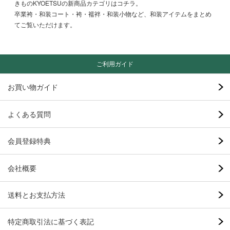
きものKYOETSUの新商品カテゴリはコチラ。
卒業袴・和装コート・袴・襦袢・和装小物など、和装アイテムをまとめ
てご覧いただけます。
ご利用ガイド
お買い物ガイド
よくある質問
会員登録特典
会社概要
送料とお支払方法
特定商取引法に基づく表記