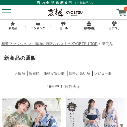
店内全品送料0円
※一部例外あり
0
新商品
ランキング
セール
お得情報
カテゴリ
和装ファッション・着物の通販ならきものKYOETSU TOP
新商品
新商品の通販
人気順
新着順
価格が安い順
価格が高い順
レビュー順
16
件中
1
-
16
件表示