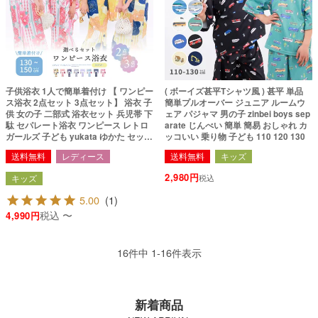
子供浴衣 1人で簡単着付け 【 ワンピー
( ボーイズ甚平Tシャツ風 ) 甚平 単品
ス浴衣 2点セット 3点セット】 浴衣 子
簡単プルオーバー ジュニア ルームウ
供 女の子 二部式 浴衣セット 兵児帯 下
ェア パジャマ 男の子 zinbei boys sep
駄 セパレート浴衣 ワンピース レトロ
arate じんべい 簡単 簡易 おしゃれ カ
ガールズ 子ども yukata ゆかた セット
ッコいい 乗り物 子ども 110 120 130
ジュニア キッズ おしゃれ 可愛い 簡単
送料無料
レディース
送料無料
キッズ
中学生 130 140 150(rg)
2,980
税込
キッズ
5.00
(
1
)
税込
〜
4,990
16
件中
1
-
16
件表示
新着商品