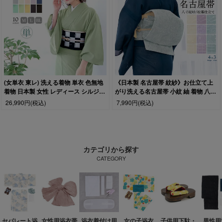
(女単衣 東レ) 洗える着物 単衣 色無地
《日本製 名古屋帯 紋紗》お仕立て上
着物 日本製 女性 レディース シルジェ
がり洗える名古屋帯 小紋 紬 着物 八寸
リー 大きいサイズ M/L/BL
名古屋帯 夏用 つゆ芝 更紗 格子 ドット
26,990円
(税込)
7,990円
(税込)
生成 淡藤 翡翠
カテゴリから探す
CATEGORY
セパレート浴
女性用浴衣帯
浴衣着付け用
女の子浴衣
子供用下駄・
男性用