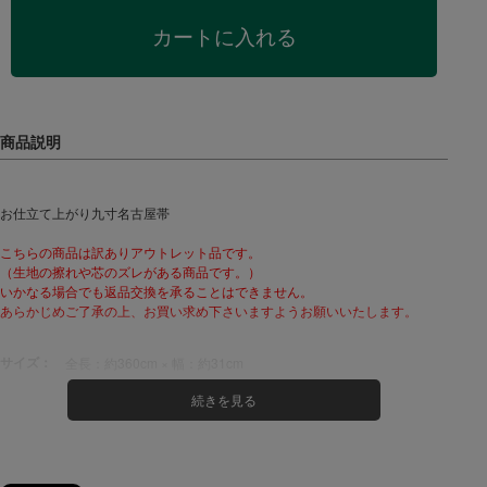
カートに入れる
お仕立て上がり九寸名古屋帯
こちらの商品は訳ありアウトレット品です。
（生地の擦れや芯のズレがある商品です。）
いかなる場合でも返品交換を承ることはできません。
あらかじめご了承の上、お買い求め下さいますようお願いいたします。
サイズ：
全長：約360cm × 幅：約31cm
素材：
主体地：絹100%
芯 地：綿100%
生産：
日本
配送：
宅配便