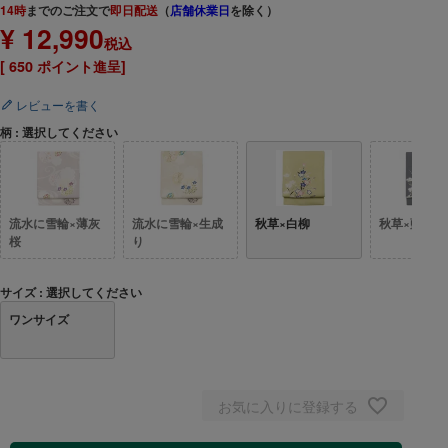
14時
までのご注文で
即日配送
（
店舗休業日
を除く）
¥
12,990
税込
[
650
ポイント進呈]
レビューを書く
柄
選択してください
流水に雪輪×薄灰
流水に雪輪×生成
秋草×白柳
秋草×藍鼠
桜
り
サイズ
選択してください
ワンサイズ
お気に入りに登録する