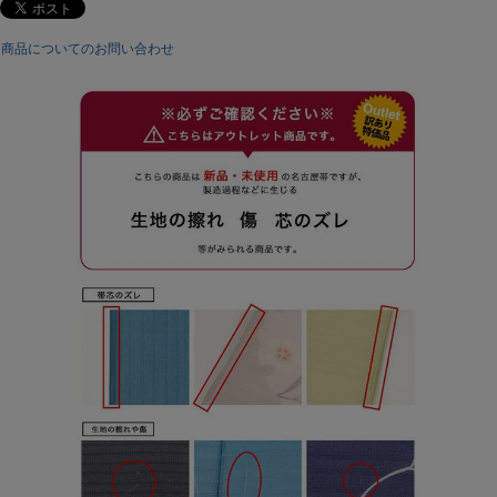
商品についてのお問い合わせ
注意事項：
[取り扱いについて]
商品付属のタグに沿ってお取り扱い下さい。
[梱包・包装について]
ゴミ削減とお客様に少しでも安くご提供出来るようにコストダウ
ンに努めています。
過剰梱包をしないエコ出荷にて商品を出荷しています。
なお、包装等での理由による返品、交換は固くお断りいたしてお
ります。
ご了承ください。
[返品・キャンセルについて]
初期不良のみ返品交換を承っております。(当店送料負担)
詳しくはこちらをご確認ください。