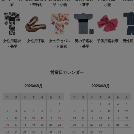
衣
・帯飾り
品・小物
・甚平
小物
女性用浴衣
女性用下駄
女の子セパレ
男の子浴衣
子供用浴衣帯
男性用
・甚平
ート浴衣
・甚平
営業日カレンダー
2026年8月
2026年9月
日
月
火
水
木
金
土
日
月
火
水
木
金
土
1
1
2
3
4
5
2
3
4
5
6
7
8
6
7
8
9
10
11
12
9
10
11
12
13
14
15
13
14
15
16
17
18
19
16
17
18
19
20
21
22
20
21
22
23
24
25
26
23
24
25
26
27
28
29
27
28
29
30