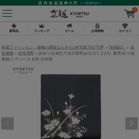
店内全品送料0円
※一部例外あり
0
新商品
ランキング
セール
お得情報
カテゴリ
和装ファッション・着物の通販ならきものKYOETSU TOP
[全商品］
女
性着物
女性用帯
訳あり(正絹九寸名古屋帯)お仕立て上がり 夏用 絽 小紋
着物 レディース 女性 日本製