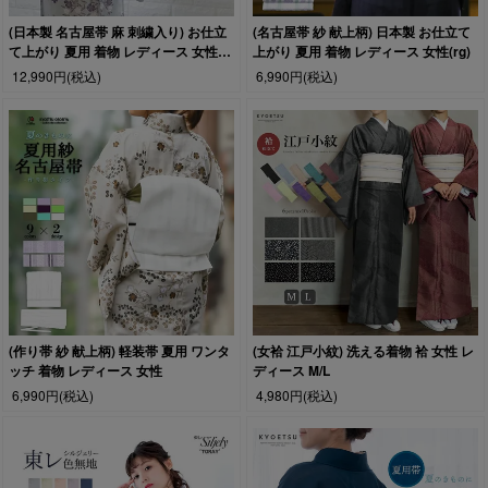
(日本製 名古屋帯 麻 刺繍入り) お仕立
(名古屋帯 紗 献上柄) 日本製 お仕立て
て上がり 夏用 着物 レディース 女性
上がり 夏用 着物 レディース 女性(rg)
(rg)
12,990円
(税込)
6,990円
(税込)
(作り帯 紗 献上柄) 軽装帯 夏用 ワンタ
(女袷 江戸小紋) 洗える着物 袷 女性 レ
ッチ 着物 レディース 女性
ディース M/L
6,990円
(税込)
4,980円
(税込)