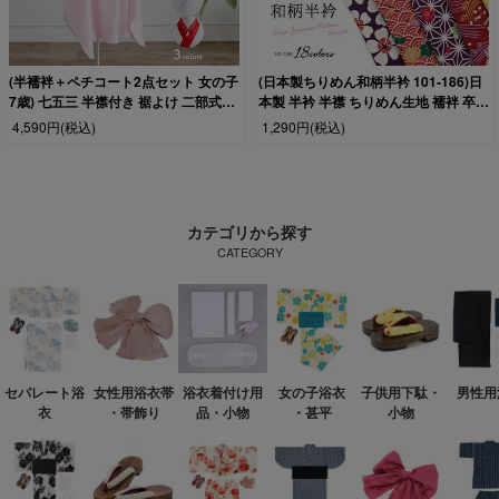
(半襦袢＋ペチコート2点セット 女の子
(日本製ちりめん和柄半衿 101-186)日
7歳) 七五三 半襟付き 裾よけ 二部式襦
本製 半衿 半襟 ちりめん生地 襦袢 卒業
袢 子供 ガールズ 四つ身
式 成人式 (zr)
4,590円
(税込)
1,290円
(税込)
カテゴリから探す
CATEGORY
セパレート浴
女性用浴衣帯
浴衣着付け用
女の子浴衣
子供用下駄・
男性用
衣
・帯飾り
品・小物
・甚平
小物