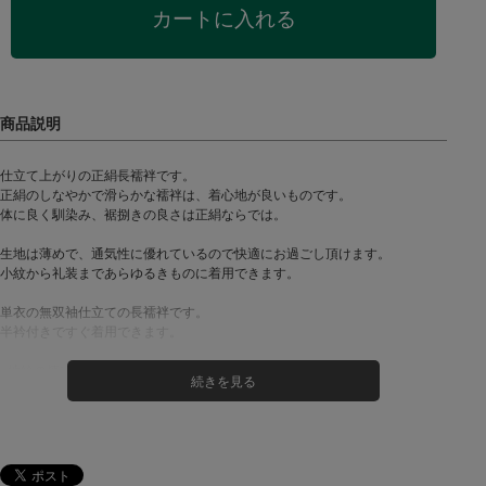
カートに入れる
仕立て上がりの正絹長襦袢です。
正絹のしなやかで滑らかな襦袢は、着心地が良いものです。
体に良く馴染み、裾捌きの良さは正絹ならでは。
生地は薄めで、通気性に優れているので快適にお過ごし頂けます。
小紋から礼装まであらゆるきものに着用できます。
単衣の無双袖仕立ての長襦袢です。
半衿付きですぐ着用できます。
※地紋の柄は、数種類あり、お任せになります。
※腰紐は付属されません。
カラー：
白 × 地紋入り