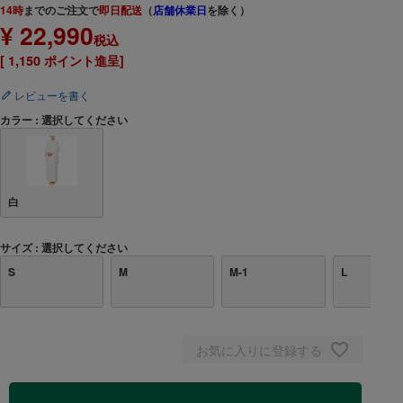
14時
までのご注文で
即日配送
（
店舗休業日
を除く）
¥
22,990
税込
[
1,150
ポイント進呈]
レビューを書く
カラー
選択してください
白
サイズ
選択してください
S
M
M-1
L
お気に入りに登録する