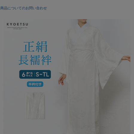
サイズ：
白地
商品についてのお問い合わせ
S
M
M-1
L
L-1
TL
着丈
123
130
130
133
133
138
袖丈
49
49
49
49
49
49
裄丈
62
63.5
65
65.5
67
68
※単位約cm
素材：
襦袢:正絹100%
半衿:ポリエステル100%
生産国：
中国
※当店では、専門店でのクリーニングをおすすめしております。
ご家庭でお洗濯をされる場合は、タグ表記に従い、洗濯ネットに入れて行っ
て下さい。
※撮影環境により、モデル着用商品が実際の色より明るく見える場合がござ
います。
また、ディスプレイの設定によって色味が若干異なる場合がございます。