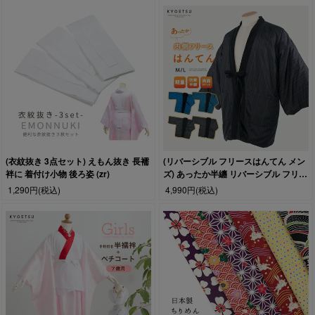
(衣紋抜き 3点セット) えもん抜き 長襦
(リバーシブル フリースはんてん メン
袢に 着付け小物 後ろ姿 (zr)
ズ) あったか半纏 リバーシブル フリー
ス 男性 メンズ M/L 4柄 半纏 ルームウ
1,290円
(税込)
4,990円
(税込)
ェア 暖かい 綿入り ポンチョ 袢纏 ちゃ
んちゃんこ はんてん 半天 どてら丹前