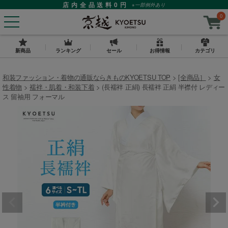
店内全品送料0円
※一部例外あり
0
新商品
ランキング
セール
お得情報
カテゴリ
和装ファッション・着物の通販ならきものKYOETSU TOP
[全商品］
女
性着物
襦袢・肌着・和装下着
(長襦袢 正絹) 長襦袢 正絹 半襟付 レディー
ス 留袖用 フォーマル