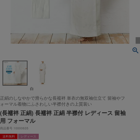
白
正絹のしなやかで滑らかな長襦袢 単衣の無双袖仕立て 留袖やフ
ォーマル着物にふさわしい半襟付きの上質装い
(長襦袢 正絹) 長襦袢 正絹 半襟付 レディース 留袖
用 フォーマル
商品番号
10000635
送料無料
レディース