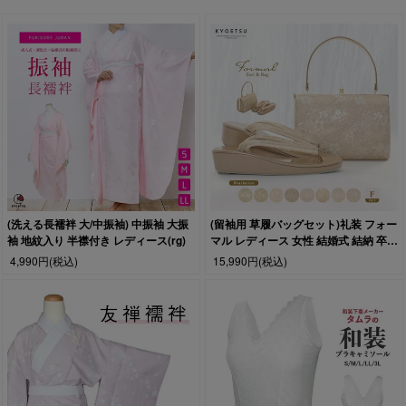
(洗える長襦袢 大/中振袖) 中振袖 大振
(留袖用 草履バッグセット)礼装 フォー
袖 地紋入り 半襟付き レディース(rg)
マル レディース 女性 結婚式 結納 卒業
式 入学式 黒留袖 訪問着
4,990円
(税込)
15,990円
(税込)