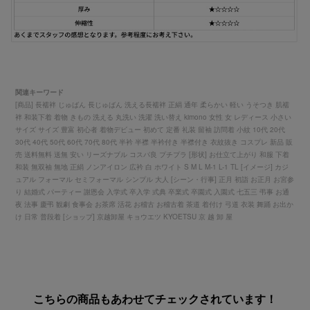
関連キーワード
[商品] 長襦袢 じゅばん 長じゅばん 洗える長襦袢 正絹 通年 柔らかい 軽い うそつき 肌襦
袢 和装下着 着物 きもの 洗える 丸洗い 洗濯 洗い替え kimono 女性 女 レディース 小さい
サイズ サイズ 豊富 初心者 着物デビュー 初めて 定番 礼装 留袖 訪問着 小紋 10代 20代
30代 40代 50代 60代 70代 80代 半衿 半襟 半衿付き 半襟付き 衣紋抜き コスプレ 新品 販
売 送料無料 送無 安い リーズナブル コスパ良 プチプラ [形状] お仕立て上がり 和服 下着
和装 無双袖 無地 正絹 ノンアイロン 広衿 白 ホワイト S M L M-1 L-1 TL [イメージ] カジ
ュアル フォーマル セミフォーマル シンプル 大人 [シーン・行事] 正月 初詣 お正月 お宮参
り 結婚式 パーティー 謝恩会 入学式 卒入学 式典 卒業式 卒園式 入園式 七五三 弔事 お通
夜 法事 慶弔 観劇 食事会 お茶席 活花 お稽古 お稽古着 茶道 着付け 弓道 衣装 舞踊 お出か
け 日常 普段着 [ショップ] 京越卸屋 キョウエツ KYOETSU 京 越 卸 屋
こちらの商品もあわせてチェックされています！