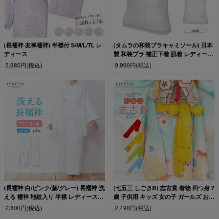
(長襦袢 友禅襦袢) 半襟付 S/M/L/TL レ
(タムラの和装ブラキャミソール) 日本
ディース
製 和装ブラ 補正下着 肌着 レディース
(zr)
5,980円
(税込)
9,990円
(税込)
(長襦袢 白/ピンク/藤/グレー) 長襦袢 洗
(七五三 しごきB) 志古貴 着物 四つ身 7
える 襦袢 地紋入り 半襟 レディース
歳 子供用 キッズ 女の子 ガールズ お祝
(rg)
い お正月 雛祭り
2,800円
(税込)
2,490円
(税込)