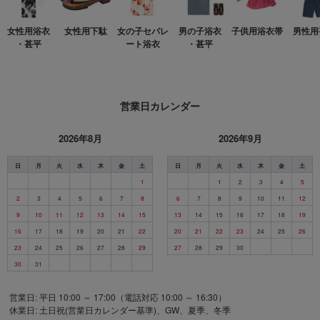
女性用浴衣
女性用下駄
女の子セパレ
男の子浴衣
子供用浴衣帯
男性用
・甚平
ート浴衣
・甚平
営業日カレンダー
2026年8月
2026年9月
日
月
火
水
木
金
土
日
月
火
水
木
金
土
1
1
2
3
4
5
2
3
4
5
6
7
8
6
7
8
9
10
11
12
9
10
11
12
13
14
15
13
14
15
16
17
18
19
16
17
18
19
20
21
22
20
21
22
23
24
25
26
23
24
25
26
27
28
29
27
28
29
30
30
31
営業日: 平日 10:00 ～ 17:00（電話対応 10:00 ～ 16:30）
休業日: 土日祝(営業日カレンダー基準)、GW、夏季、冬季