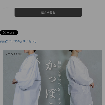
サイズ：
和装用
M-85
M-100
M-120
L-85
L-100
L-120
身丈
85
100
120
85
100
120
裄丈
63
63
63
65
65
65
前身巾
49
49
49
53
53
53
商品についてのお問い合わせ
腕巾
38
38
38
40
40
40
洋装用
M-85
L-85
身丈
85
85
裄丈
73
75
身巾
49
53
腕巾
28
28
※単位cm