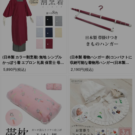
(日本製 カラー割烹着) 無地 シンプル
(日本製 着物ハンガー 赤)コンパクトに
かっぽう着 エプロン 礼装 保育士 母の
収納可能な着物用ハンガー(日本製着
日 ロング丈(rg)
物ハンガー)着物ハンガー 折り畳み 伸
5,890円
(税込)
2,190円
(税込)
縮式 帯掛けつき 便利 和装 小物 衣紋掛
け(rg)