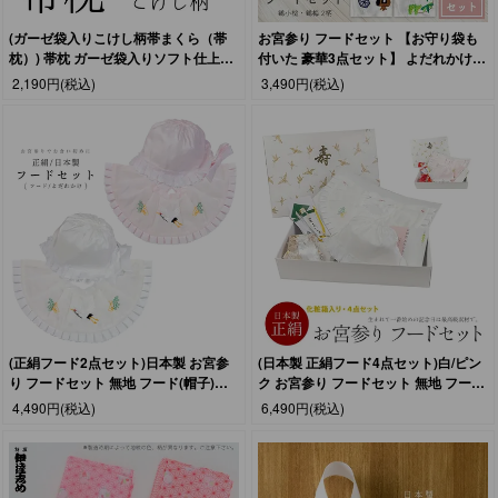
(ガーゼ袋入りこけし柄帯まくら（帯
お宮参り フードセット 【お守り袋も
枕）) 帯枕 ガーゼ袋入りソフト仕上げ
付いた 豪華3点セット】 よだれかけ
伊達すがた (zr)
鶴と松竹梅の刺繍入り 縁起の良い地紋
2,190円
(税込)
3,490円
(税込)
洗える ポリエステル 帽子 レース付 男
の子 女の子 初宮詣り お祝い 記念撮影
百日祝い 退院祝い ギフ
(正絹フード2点セット)日本製 お宮参
(日本製 正絹フード4点セット)白/ピン
り フードセット 無地 フード(帽子)よ
ク お宮参り フードセット 無地 フード
だれかけ(スタイ) 涎かけ の2点セット
（帽子）よだれかけ 涎かけ お守り袋
4,490円
(税込)
6,490円
(税込)
初着 産着 男の子 女の子 和装小物(zr)
末広扇子 刺繍 男の子 女の子 絹100％
(zr)