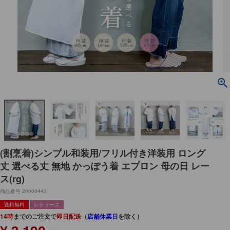
(割烹着)シンプル和装用/フリル付き洋装用 ロング
丈 選べる丈 無地 かっぽう着 エプロン 母の日 レー
ス(rg)
商品番号
20000443
送料無料
レディース
14時
までのご注文で
即日配送
（
店舗休業日
を除く）