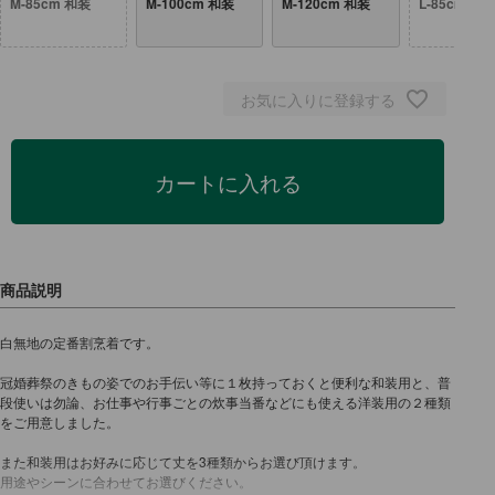
M-85cm 和装
M-100cm 和装
M-120cm 和装
L-85cm 和
お気に入りに登録する
カートに入れる
白無地の定番割烹着です。
冠婚葬祭のきもの姿でのお手伝い等に１枚持っておくと便利な和装用と、普
段使いは勿論、お仕事や行事ごとの炊事当番などにも使える洋装用の２種類
をご用意しました。
また和装用はお好みに応じて丈を3種類からお選び頂けます。
用途やシーンに合わせてお選びください。