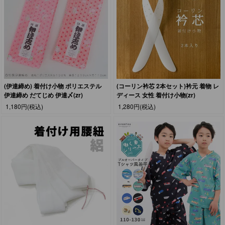
(伊達締め) 着付け小物 ポリエステル
(コーリン衿芯 2本セット)衿元 着物 レ
伊達締め だてじめ 伊達〆(zr)
ディース 女性 着付け小物(zr)
1,180円
(税込)
1,280円
(税込)