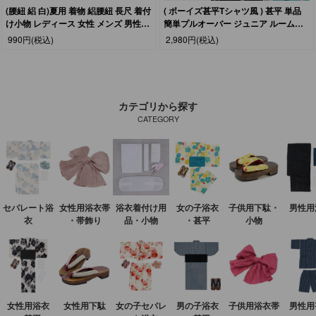
(腰紐 絽 白)夏用 着物 絽腰紐 長尺 着付
( ボーイズ甚平Tシャツ風 ) 甚平 単品
け小物 レディース 女性 メンズ 男性
簡単プルオーバー ジュニア ルームウ
(zr)
ェア パジャマ 男の子 zinbei boys
990円
(税込)
2,980円
(税込)
separate じんべい 簡単 簡易 おしゃれ
カッコいい 乗り物 子ども 110 120
130
カテゴリから探す
CATEGORY
セパレート浴
女性用浴衣帯
浴衣着付け用
女の子浴衣
子供用下駄・
男性用
衣
・帯飾り
品・小物
・甚平
小物
女性用浴衣
女性用下駄
女の子セパレ
男の子浴衣
子供用浴衣帯
男性用