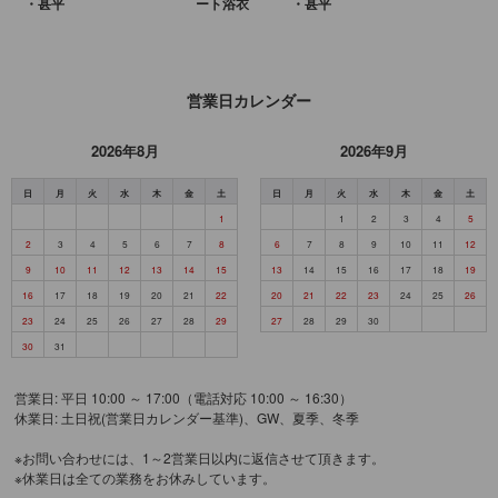
・甚平
ート浴衣
・甚平
営業日カレンダー
2026年8月
2026年9月
日
月
火
水
木
金
土
日
月
火
水
木
金
土
1
1
2
3
4
5
2
3
4
5
6
7
8
6
7
8
9
10
11
12
9
10
11
12
13
14
15
13
14
15
16
17
18
19
16
17
18
19
20
21
22
20
21
22
23
24
25
26
23
24
25
26
27
28
29
27
28
29
30
30
31
営業日: 平日 10:00 ～ 17:00（電話対応 10:00 ～ 16:30）
休業日: 土日祝(営業日カレンダー基準)、GW、夏季、冬季
※お問い合わせには、1～2営業日以内に返信させて頂きます。
※休業日は全ての業務をお休みしています。