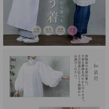
素材：
本体：ポリエステル65%、綿35%
レース：綿100%(和装用)、ポリエステル100%(洋装用)
生産国：
中国
※当店では、専門店でのクリーニングをおすすめしております。
ご家庭でお洗濯をされる場合は、タグ表記に従い、洗濯ネットに入れて行っ
て下さい。
※撮影環境により、モデル着用商品が実際の色より明るく見える場合がござ
います。
また、ディスプレイの設定によって色味が若干異なる場合がございます。