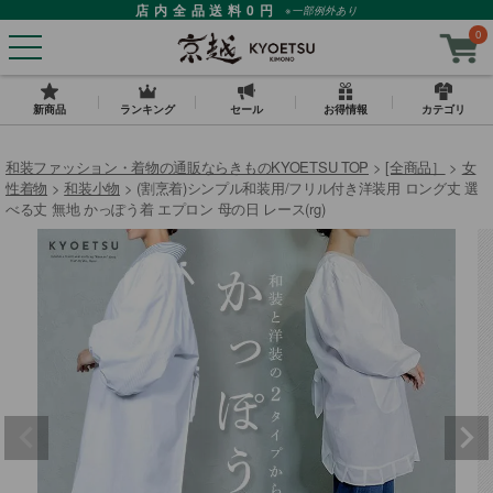
店内全品送料0円
※一部例外あり
0
新商品
ランキング
セール
お得情報
カテゴリ
和装ファッション・着物の通販ならきものKYOETSU TOP
[全商品］
女
性着物
和装小物
(割烹着)シンプル和装用/フリル付き洋装用 ロング丈 選
べる丈 無地 かっぽう着 エプロン 母の日 レース(rg)