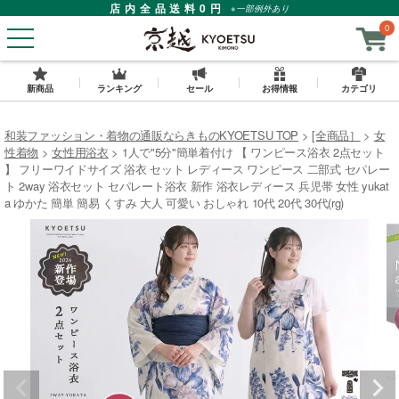
店内全品送料0円
※一部例外あり
0
新商品
ランキング
セール
お得情報
カテゴリ
和装ファッション・着物の通販ならきものKYOETSU TOP
[全商品］
女
性着物
女性用浴衣
1人で"5分"簡単着付け 【 ワンピース浴衣 2点セット
】 フリーワイドサイズ 浴衣 セット レディース ワンピース 二部式 セパレー
ト 2way 浴衣セット セパレート浴衣 新作 浴衣レディース 兵児帯 女性 yukat
a ゆかた 簡単 簡易 くすみ 大人 可愛い おしゃれ 10代 20代 30代(rg)