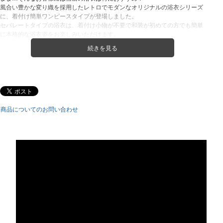
風合い豊かな変り織を採用したレトロでモダンなオリジナルの浴衣シリーズ
に、着付け簡単ワンピースタイプが登場しました。
セパレートタイプの浴衣は、着付け小物が不要で和装が初めての方でも簡単
に本格的な浴衣姿をお楽しみいただけます。
着物屋さんの失敗しない浴衣コーディネートでこの夏を満喫してください♪
※小物やバッグなどは撮影用サンプルです。
《 １：浴衣 》
・変わり織が涼やかな浴衣です。肌になじむ浴衣の定番中の定番素材、綿生
地を使用。
商品についてのお問い合わせ
・ワンピースと上衣の2wayタイプです。
・フリーワイドサイズ
・素材：綿100％
・生産国：中国製
※製品によって柄合わせの位置が異なる場合がございます。
※浴衣に縫い付けられている帯で結ぶだけ！腰紐不要でご着用いただけま
す。
《 ２：兵児帯 》
・画像説明の帯がつきます。
・素材：ポリエステル100%