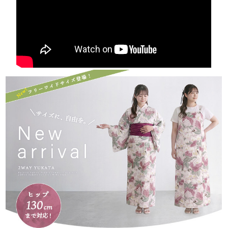
サイズ：
フリーワイドサイズ(目安身長：158-168cm)
素材：
浴衣：上部/下部 綿100%
帯本体：ポリエステル100%
生産：
中国
配送：
宅配便
注意事項：
[取り扱いについて]
商品付属のタグに沿ってお取り扱い下さい。
[梱包・包装について]
ゴミ削減とお客様に少しでも安くご提供出来るようにコストダウ
ンに努めています。
過剰梱包をしないエコ出荷にて商品を出荷しています。
なお、包装等での理由による返品、交換は固くお断りいたしてお
ります。
ご了承ください。
[返品・キャンセルについて]
初期不良のみ返品交換を承っております。(当店送料負担)
詳しくはこちらをご確認ください。