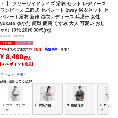
ト 】 フリーワイドサイズ 浴衣 セット レディース
ワンピース 二部式 セパレート 2way 浴衣セット セ
パレート浴衣 新作 浴衣レディース 兵児帯 女性
yukata ゆかた 簡単 簡易 くすみ 大人 可愛い おし
ゃれ 10代 20代 30代(rg)
商品番号
10007559
送料無料
レディース
14時
までのご注文で
即日配送
（
店舗休業日
を除く）
¥
8,480
税込
[
424
ポイント進呈]
レビューを書く
品番
選択してください
1_フローズンブ
2_紫菊の霞
3_墨絵花影
4_ロゼマグ
ーケ
ア