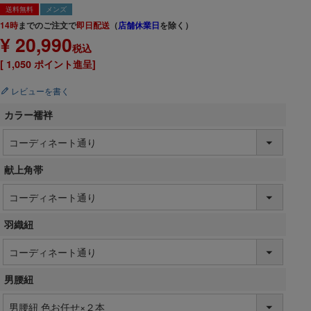
送料無料
メンズ
14時
までのご注文で
即日配送
（
店舗休業日
を除く）
¥
20,990
税込
[
1,050
ポイント進呈]
レビューを書く
カラー襦袢
献上角帯
羽織紐
男腰紐