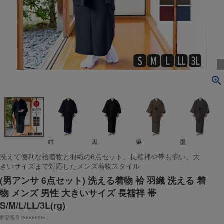
紺
黒
栗
墨
洗えて便利な袷着物と羽織の6点セット。長襦袢や帯も揃い、大
きいサイズまで対応したメンズ着物スタイル
(男アンサ 6点セット) 洗える着物 袷 羽織 洗える 着
物 メンズ 男性 大きいサイズ 長襦袢 帯
S/M/L/LL/3L(rg)
商品番号
20000206