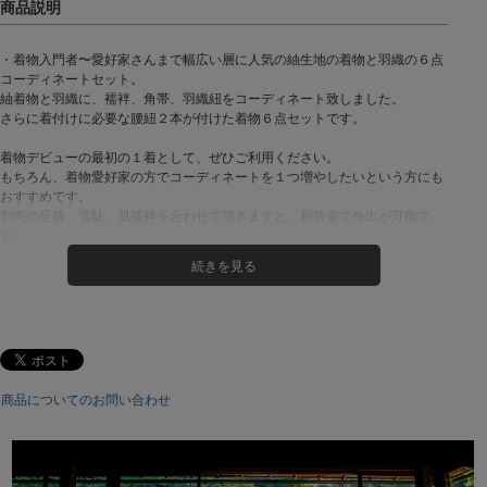
・着物入門者〜愛好家さんまで幅広い層に人気の紬生地の着物と羽織の６点
コーディネートセット。
紬着物と羽織に、襦袢、角帯、羽織紐をコーディネート致しました。
さらに着付けに必要な腰紐２本が付けた着物６点セットです。
着物デビューの最初の１着として、ぜひご利用ください。
もちろん、着物愛好家の方でコーディネートを１つ増やしたいという方にも
おすすめです。
別売の足袋、雪駄、肌襦袢を合わせて頂きますと、和装姿で外出が可能で
す。
ポリエステル100%ですので、ご家庭洗濯が可能です。
雨天や、宴会の席で汚れが気になるシーンでも気兼ねなくご着用頂けます。
《セット内容》
(1)紬生地 袷着物
(2)紬生地 袷羽織
(3)カラー長襦袢
(4)献上角帯(帯の結び方説明書付き)
商品についてのお問い合わせ
(5)羽織紐
(6)腰紐×２本（色おまかせ）
カラー：
紺/黒/栗/墨/赤/青 × 無地