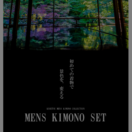
サイズ：
着物
S
M
L
LL
3L
目安身長
150-165
165-170
170-175
175-180
180-185
身丈
135
140
145
150
155
袖丈
49
49
51
53
55
裄丈
68
70
72
74
76
肩幅
34
35
36
37
38
袖幅
34
35
36
37
38
前幅
24
24
25
26
27
後幅
29
29
30
31
32
衽
15
15
15
15
15
羽織
S
M
L
LL
3L
身丈
90
92
96
100
103
袖丈
50
50
52
54
56