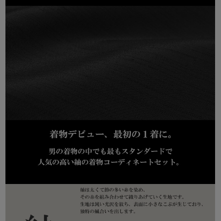
裄丈
68.5
70.5
72.5
74.5
76.5
おなかまわりが気になる方は着物の身幅に合わせて、次に裄丈を見て選んで
下さい。
仕立て上がりの着物になりますので、個人別に完璧にあったサイズは選べま
せん。ご了承下さい。
※2015年8月27日よりサイズ改定いたしました。リピーター様はサイズ選び
の際、ご注意下さい。
※単位cm
素材：
ポリエステル100%
生産国：
中国
※タグ表記に従い、洗濯ネットに入れて行って下さい。
※撮影環境により、モデル着用商品が実際の色より明るく見える場合がござ
います。
また、ディスプレイの設定によって色味が若干異なる場合がございます。