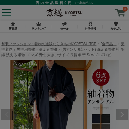
店内全品送料0円
※一部例外あり
0
新商品
ランキング
セール
お得情報
カテゴリ
和装ファッション・着物の通販ならきものKYOETSU TOP
[全商品］
男
性着物
男性用着物・洗える着物
(男アンサ 6点セット) 洗える着物 袷 羽
織 洗える 着物 メンズ 男性 大きいサイズ 長襦袢 帯 S/M/L/LL/3L(rg)