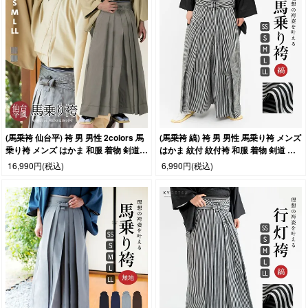
(馬乗袴 仙台平) 袴 男 男性 2colors 馬
(馬乗袴 縞) 袴 男 男性 馬乗り袴 メンズ
乗り袴 メンズ はかま 和服 着物 剣道
はかま 紋付 紋付袴 和服 着物 剣道 居
居合 弓道 SS/S/M/L/LL (rg)
合 弓道 成人式 卒業式 SS/S/M/L/LL
16,990円
(税込)
6,990円
(税込)
(rg)