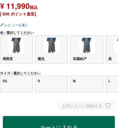
¥
11,990
税込
[
600
ポイント進呈]
レビューを書く
色
選択してください
璃寛茶
鶯色
高麗納戸
黒
サイズ
選択してください
SS
S
M
L
お気に入りに登録する
カートに入れる