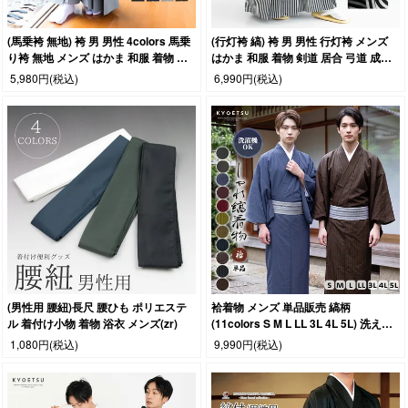
(馬乗袴 無地) 袴 男 男性 4colors 馬乗
(行灯袴 縞) 袴 男 男性 行灯袴 メンズ
り袴 無地 メンズ はかま 和服 着物 剣
はかま 和服 着物 剣道 居合 弓道 成人
道 居合 弓道 SS/S/M/L/LL (rg)
式 卒業式 コスプレ SS/S/M/L/LL (rg)
5,980円
(税込)
6,990円
(税込)
(男性用 腰紐)長尺 腰ひも ポリエステ
袷着物 メンズ 単品販売 縞柄
ル 着付け小物 着物 浴衣 メンズ(zr)
(11colors S M L LL 3L 4L 5L) 洗える
着物 洗える 着物 メンズ 男 男性 和服
1,080円
(税込)
9,990円
(税込)
和装 きもの kimono 大きいサイズ 袷
紬 黒 墨 紺 紅 赤 緑 茶 鉄紺 紫鼠 濃紺
焦茶