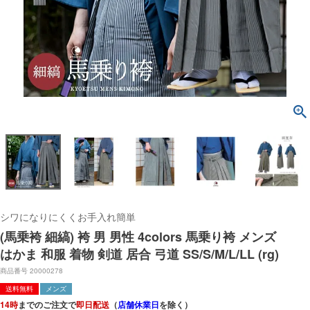
シワになりにくくお手入れ簡単
(馬乗袴 細縞) 袴 男 男性 4colors 馬乗り袴 メンズ
はかま 和服 着物 剣道 居合 弓道 SS/S/M/L/LL (rg)
商品番号
20000278
送料無料
メンズ
14時
までのご注文で
即日配送
（
店舗休業日
を除く）