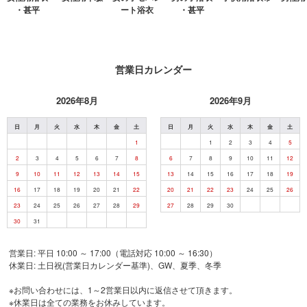
・甚平
ート浴衣
・甚平
営業日カレンダー
2026年8月
2026年9月
日
月
火
水
木
金
土
日
月
火
水
木
金
土
1
1
2
3
4
5
2
3
4
5
6
7
8
6
7
8
9
10
11
12
9
10
11
12
13
14
15
13
14
15
16
17
18
19
16
17
18
19
20
21
22
20
21
22
23
24
25
26
23
24
25
26
27
28
29
27
28
29
30
30
31
営業日: 平日 10:00 ～ 17:00（電話対応 10:00 ～ 16:30）
休業日: 土日祝(営業日カレンダー基準)、GW、夏季、冬季
※お問い合わせには、1～2営業日以内に返信させて頂きます。
※休業日は全ての業務をお休みしています。