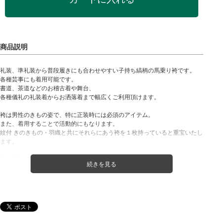
礼装、準礼装から普段履きにも合わせやすい子持ち縞柄の馬乗り袴です。
各種芸事にも着用可能です。
書道、茶道などのお稽古着や舞台、
各種儀礼の礼装着からお洒落着まで幅広くご利用頂けます。
袴は男性のきもの姿で、特に正装時には必須のアイテム。
また、着用することで活動的にもなります。
紋付 きのきもの・羽織と共にそれらにあう袴を１枚持っていると重宝いたし
ます。
袴の形には、「馬乗り袴」「行灯（あんどん）袴」「野袴」などがありま
す。
こちらの商品は馬乗り袴になります。
「馬乗り」 にはマチが入っていて、ズボンのように真ん中で右足、左足とわ
けて履くようになっています。
馬乗り袴は着付けただけでは、行灯袴との違いがわかりませんが、
足を広げたり歩く姿で変わってきます。