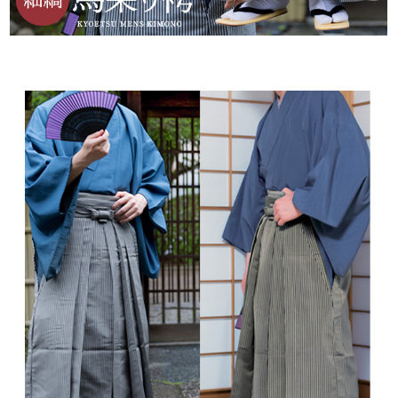
サイズ：
馬乗袴
SS
S
M
L
LL
目安身長
152-158
159-165
166-172
173-179
180-186
紐下
83
87
91
95
99
※袴の大きさは 「紐下（ひもした）」 というサイズで 表します。
身長との標準的なサイズは表の通りですが、締める帯の位置、お腹の出具合
で若干異なります。
生産国：
中国
※タグ表記に従い、洗濯ネットに入れて行って下さい。
※撮影環境により、モデル着用商品が実際の色より明るく見える場合がござ
います。 また、ディスプレイの設定によって色味が若干異なる場合がござい
ます。