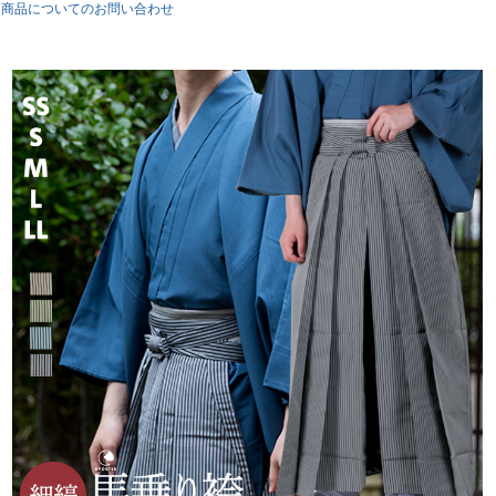
商品についてのお問い合わせ
中が左右にわかれていてズボン状になっているのが特徴です。
行灯袴に比べて裾さばきもよく歩きやすいです。
しっかりとした縫製で、素材はポリエステルとご家庭でのお洗濯が可能で
す。
生地はシワになりにくく、使用しやすいと好評のちょうど良いやわらかさで
体に馴染みます。
着付けた際のシルエットも美しく、理想の袴姿を演出します。
滑り止めヘラ付き。
※袴のみの販売になります。
カラー：
璃寛茶/鴬色/高麗納戸/黒×細縞
素材：
ポリエステル100％
素材感：
※あくまでスタッフの感想となりますので、ご参考程度にお考え
下さい。
生地の伸縮性
伸縮しません
生地の透け感
透けません
生地の厚み
標準です ちょうど良いやわらかさ