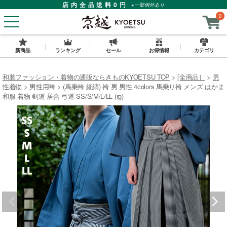
店内全品送料0円
※一部例外あり
0
新商品
ランキング
セール
お得情報
カテゴリ
和装ファッション・着物の通販ならきものKYOETSU TOP
[全商品］
男
性着物
男性用袴
(馬乗袴 細縞) 袴 男 男性 4colors 馬乗り袴 メンズ はかま
和服 着物 剣道 居合 弓道 SS/S/M/L/LL (rg)