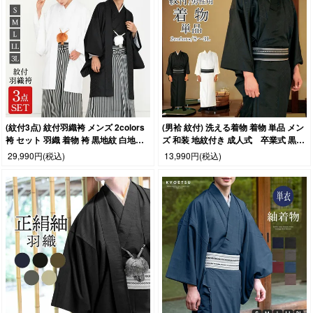
(紋付3点) 紋付羽織袴 メンズ 2colors
(男袷 紋付) 洗える着物 着物 単品 メン
袴 セット 羽織 着物 袴 黒地紋 白地紋
ズ 和装 地紋付き 成人式 卒業式 黒紋
馬乗袴 S M L LL 3L 大きいサイズ 男性
付 白紋付(rg)
29,990円
(税込)
13,990円
(税込)
男 紋付袴 紋付き袴 結婚式 卒業式 成人
式(rg)