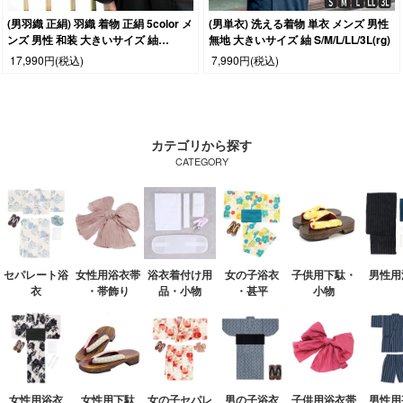
(男羽織 正絹) 羽織 着物 正絹 5color メ
(男単衣) 洗える着物 単衣 メンズ 男性
ンズ 男性 和装 大きいサイズ 紬
無地 大きいサイズ 紬 S/M/L/LL/3L(rg)
S/M/L/LL/3L
17,990円
(税込)
7,990円
(税込)
カテゴリから探す
CATEGORY
セパレート浴
女性用浴衣帯
浴衣着付け用
女の子浴衣
子供用下駄・
男性用
衣
・帯飾り
品・小物
・甚平
小物
女性用浴衣
女性用下駄
女の子セパレ
男の子浴衣
子供用浴衣帯
男性用