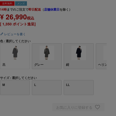
送料無料
メンズ
14時
までのご注文で
即日配送
（
店舗休業日
を除く）
¥
26,990
税込
[
1,350
ポイント進呈]
レビューを書く
色
選択してください
黒
グレー
紺
ヘリンボー
サイズ
選択してください
M
L
LL
お気に入りに登録する