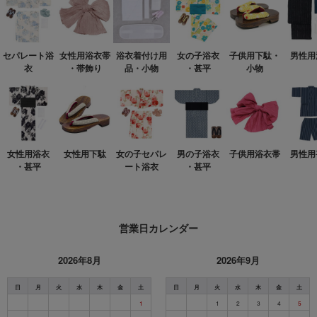
セパレート浴
女性用浴衣帯
浴衣着付け用
女の子浴衣
子供用下駄・
男性用
衣
・帯飾り
品・小物
・甚平
小物
女性用浴衣
女性用下駄
女の子セパレ
男の子浴衣
子供用浴衣帯
男性用
・甚平
ート浴衣
・甚平
営業日カレンダー
2026年8月
2026年9月
日
月
火
水
木
金
土
日
月
火
水
木
金
土
1
1
2
3
4
5