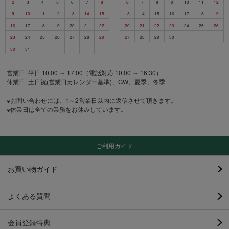
2
3
4
5
6
7
8
6
7
8
9
10
11
12
9
10
11
12
13
14
15
13
14
15
16
17
18
19
16
17
18
19
20
21
22
20
21
22
23
24
25
26
23
24
25
26
27
28
29
27
28
29
30
30
31
営業日: 平日 10:00 ～ 17:00（電話対応 10:00 ～ 16:30）
休業日: 土日祝(営業日カレンダー基準)、GW、夏季、冬季
※お問い合わせには、1～2営業日以内に返信させて頂きます。
※休業日は全ての業務をお休みしています。
ご利用ガイド
お買い物ガイド
よくある質問
会員登録特典