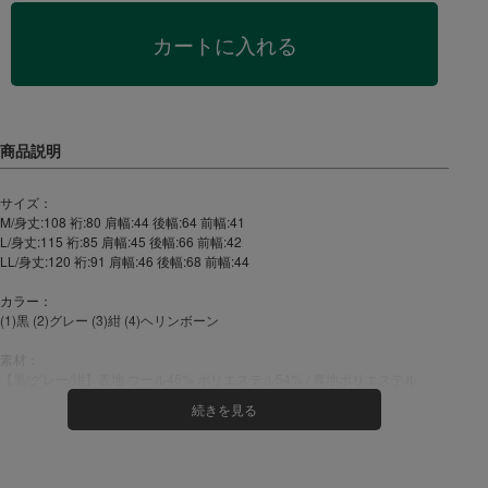
カートに入れる
サイズ：
M/身丈:108 裄:80 肩幅:44 後幅:64 前幅:41
L/身丈:115 裄:85 肩幅:45 後幅:66 前幅:42
LL/身丈:120 裄:91 肩幅:46 後幅:68 前幅:44
カラー：
(1)黒 (2)グレー (3)紺 (4)ヘリンボーン
素材：
【黒/グレー/紺】表地 ウール46% ポリエステル54% / 裏地ポリエステル
100% 千鳥柄
【ヘリンボーン】表地 毛30％ ポリエステル65％ その他5％ / 裏地 ポリエス
テル100% 千鳥柄
生産国：