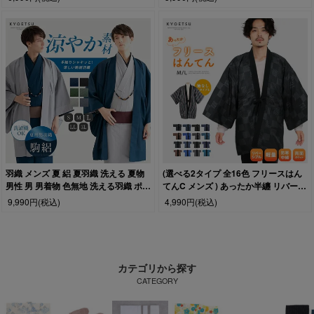
羽織 メンズ 夏 絽 夏羽織 洗える 夏物
(選べる2タイプ 全16色 フリースはん
男性 男 男着物 色無地 洗える羽織 ポリ
てんC メンズ ) あったか半纏 リバーシ
エステル 冷感 化繊 単衣 和装 和服 駒
ブル はんてん 半天 半纏 フリース 男性
9,990円
(税込)
4,990円
(税込)
絽 S M L LL 3L 大きいサイズ (rg)
メンズ M/L 16種 半袖 ルームウェア 暖
かい 綿入り ポンチョ 袢纏 ちゃんちゃ
んこ どてら丹前(rg)
カテゴリから探す
CATEGORY