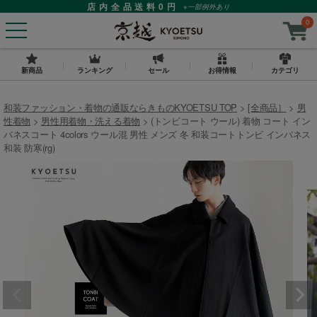
店内全品送料0円
※一部例外あり
0
新商品
ランキング
セール
お得情報
カテゴリ
和装ファッション・着物の通販ならきものKYOETSU TOP
[全商品］
男
性着物
男性用着物・洗える着物
(トンビコート ウール) 着物 コート イン
バネスコート 4colors ウール混 男性 メンズ 冬 和装コートトンビ インバネス
和装 防寒(rg)