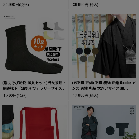
装 防寒(rg)
羽織 コート アウター ダウン おしゃれ
22,990円
(税込)
39,990円
(税込)
シンプル 冬用 お出かけ 冬 ブラック 普
段使い
(湯あそび足袋 10足セット)男女兼用・
(男羽織 正絹) 羽織 着物 正絹 5color メ
足袋靴下「湯あそび」フリーサイズ 無
ンズ 男性 和装 大きいサイズ 紬
地 靴下 ソックス
S/M/L/LL/3L
1,790円
(税込)
17,990円
(税込)