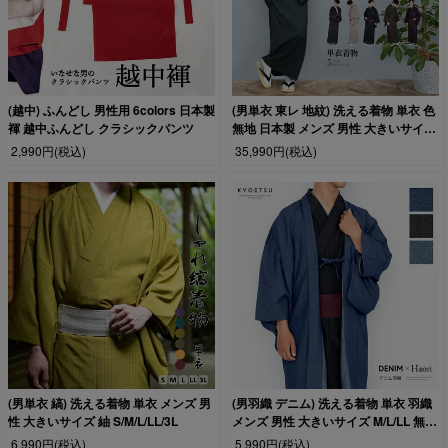
(越中) ふんどし 男性用 6colors 日本製
(男単衣 東レ 地紋) 洗える着物 単衣 色
褌 越中ふんどし クラシックパンツ
無地 日本製 メンズ 男性 大きいサイズ
S/M/L/LL/3L
2,990円
(税込)
35,990円
(税込)
(男単衣 縞) 洗える着物 単衣 メンズ 男
(男羽織 デニム) 洗える着物 単衣 羽織
性 大きいサイズ 紬 S/M/L/LL/3L
メンズ 男性 大きいサイズ M/L/LL 無地
通年 カジュアル
6,990円
(税込)
5,990円
(税込)