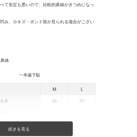
比べて安定も悪いので、比較的鼻緒がきつめになっ
の凹み、小キズ・ボンド痕が見られる場合がござい
黒鼻緒
一本歯下駄
M
L
底全長
26
27
底横幅
10.5
10.8
全高
12.5
12.5
からかかと
22
22