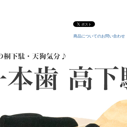
鼻緒
歯
商品についてのお問い合わせ
※単位cm
素材：
台：桐
鼻緒：ハイミロン
歯底：ゴム
生産国：
中国
※撮影環境により、実際の色
また、ディスプレイの設定に