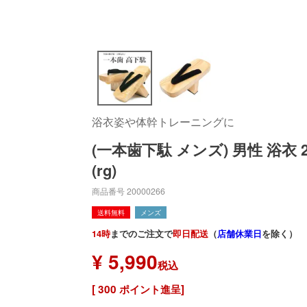
浴衣姿や体幹トレーニングに
(一本歯下駄 メンズ) 男性 浴衣 2
(rg)
商品番号
20000266
送料無料
メンズ
14時
までのご注文で
即日配送
（
店舗休業日
を除く）
¥
5,990
税込
[
300
ポイント進呈]