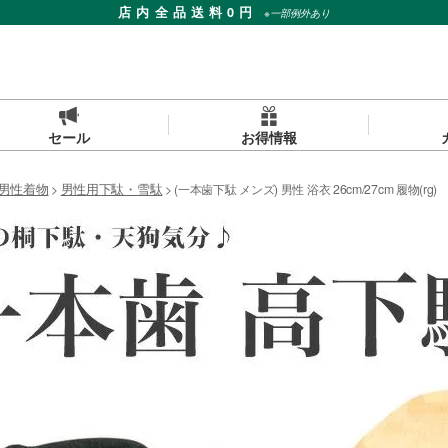
店内全品送料0円
※一部例外あり
セール
お得情報
男性着物
男性用下駄・雪駄
(一本歯下駄 メンズ) 男性 浴衣 26cm/27cm 履物(rg)