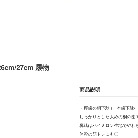
6cm/27cm 履物
・厚歯の桐下駄 (一本歯下駄/
しっかりとした太めの桐の歯
鼻緒はハイミロン生地でやわ
体幹の筋トレにも◎