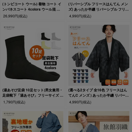
(トンビコート ウール) 着物 コート イ
(リバーシブル フリースはんてん メン
ンバネスコート 4colors ウール混 男
ズ) あったか半纏 リバーシブル フリー
性 メンズ 冬 和装コートトンビ インバ
ス 男性 メンズ M/L 4柄 半纏 ルームウ
26,990円
(税込)
4,990円
(税込)
ネス 和装 防寒(rg)
ェア 暖かい 綿入り ポンチョ 袢纏 ちゃ
んちゃんこ はんてん 半天 どてら丹前
(湯あそび足袋 10足セット)男女兼用・
(選べる2タイプ 全16色 フリースはん
足袋靴下「湯あそび」フリーサイズ 無
てんC メンズ ) あったか半纏 リバーシ
地 靴下 ソックス
ブル はんてん 半天 半纏 フリース 男性
1,790円
(税込)
4,990円
(税込)
メンズ M/L 16種 半袖 ルームウェア 暖
かい 綿入り ポンチョ 袢纏 ちゃんちゃ
んこ どてら丹前(rg)