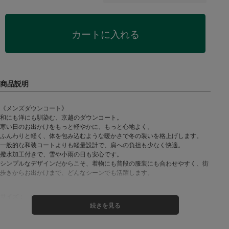
カートに入れる
《メンズダウンコート》
和にも洋にも馴染む、京越のダウンコート。
寒い日のお出かけをもっと軽やかに、もっと心地よく。
ふんわりと軽く、体を包み込むような暖かさで冬の装いを格上げします。
一般的な和装コートよりも軽量設計で、肩への負担も少なく快適。
撥水加工付きで、雪や小雨の日も安心です。
シンプルなデザインだからこそ、着物にも普段の服装にも合わせやすく、街
歩きからお出かけまで、どんなシーンでも活躍します。
サイズ：
M/L/LL
素材：
表地・裏地・別布:ポリエステル 100%/中綿:ダウン75% フェザー
25%