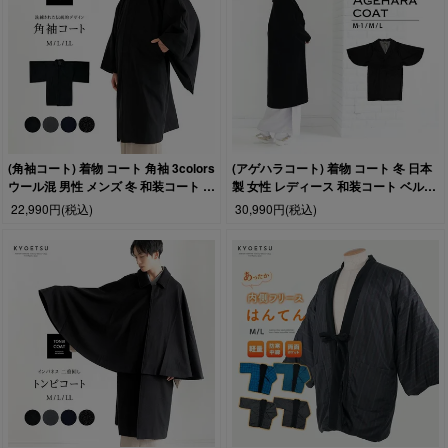
(角袖コート) 着物 コート 角袖 3colors
(アゲハラコート) 着物 コート 冬 日本
ウール混 男性 メンズ 冬 和装コート 和
製 女性 レディース 和装コート ベルベ
装 防寒(rg)
ット へちま衿 防寒
22,990円
(税込)
30,990円
(税込)