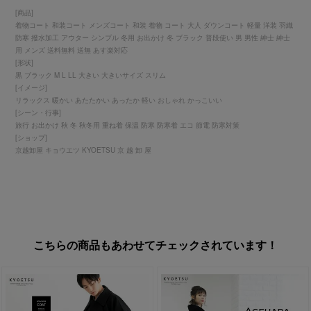
[商品]
着物コート 和装コート メンズコート 和装 着物 コート 大人 ダウンコート 軽量 洋装 羽織
防寒 撥水加工 アウター シンプル 冬用 お出かけ 冬 ブラック 普段使い 男 男性 紳士 紳士
用 メンズ 送料無料 送無 あす楽対応
[形状]
黒 ブラック M L LL 大きい 大きいサイズ スリム
[イメージ]
リラックス 暖かい あたたかい あったか 軽い おしゃれ かっこいい
[シーン・行事]
旅行 お出かけ 秋 冬 秋冬用 重ね着 保温 防寒 防寒着 エコ 節電 防寒対策
[ショップ]
京越卸屋 キョウエツ KYOETSU 京 越 卸 屋
こちらの商品もあわせてチェックされています！