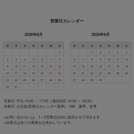
営業日カレンダー
2026年8月
2026年9月
日
月
火
水
木
金
土
日
月
火
水
木
金
土
1
1
2
3
4
5
2
3
4
5
6
7
8
6
7
8
9
10
11
12
9
10
11
12
13
14
15
13
14
15
16
17
18
19
16
17
18
19
20
21
22
20
21
22
23
24
25
26
23
24
25
26
27
28
29
27
28
29
30
30
31
営業日: 平日 10:00 ～ 17:00（電話対応 10:00 ～ 16:30）
休業日: 土日祝(営業日カレンダー基準)、GW、夏季、冬季
※お問い合わせには、1～2営業日以内に返信させて頂きます。
※休業日は全ての業務をお休みしています。