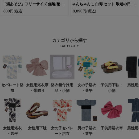
「湯あそび」フリーサイズ 無地 靴下
ゃんちゃんこ 白寿 セット 敬老の日 長
ソックス(zr)
寿 祝い 白寿祝い 長寿祝い 白いちゃん
800円
(税込)
3,890円
(税込)
ちゃんこ プレゼント 贈り物 ギフト 女
性 男性 母 父 レディース メンズ 99歳
白色 (rg)
カテゴリから探す
CATEGORY
セパレート浴
女性用浴衣帯
浴衣着付け用
女の子浴衣
子供用下駄・
男性用
衣
・帯飾り
品・小物
・甚平
小物
女性用浴衣
女性用下駄
女の子セパレ
男の子浴衣
子供用浴衣帯
男性用
・甚平
ート浴衣
・甚平