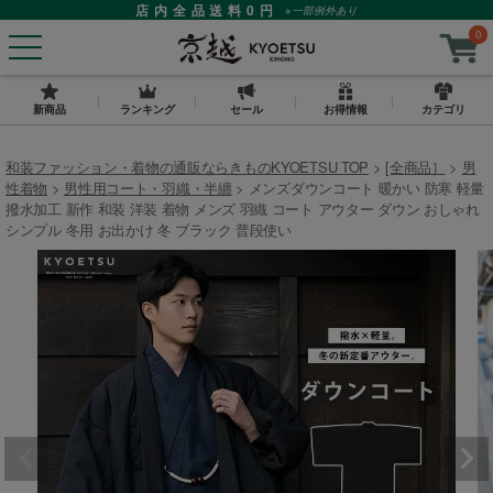
店内全品送料0円
※一部例外あり
0
新商品
ランキング
セール
お得情報
カテゴリ
和装ファッション・着物の通販ならきものKYOETSU TOP
[全商品］
男
性着物
男性用コート・羽織・半纏
メンズダウンコート 暖かい 防寒 軽量
撥水加工 新作 和装 洋装 着物 メンズ 羽織 コート アウター ダウン おしゃれ
シンプル 冬用 お出かけ 冬 ブラック 普段使い