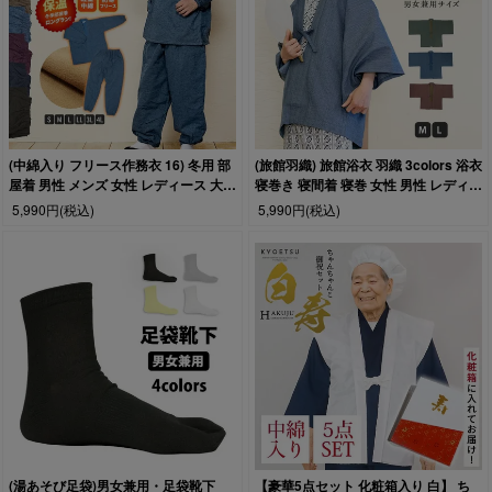
(中綿入り フリース作務衣 16) 冬用 部
(旅館羽織) 旅館浴衣 羽織 3colors 浴衣
屋着 男性 メンズ 女性 レディース 大き
寝巻き 寝間着 寝巻 女性 男性 レディー
いサイズ S/M/L/LL/3L/4L
ス メンズ パジャマ 温泉浴衣(rg)
5,990円
(税込)
5,990円
(税込)
(湯あそび足袋)男女兼用・足袋靴下
【豪華5点セット 化粧箱入り 白】 ち