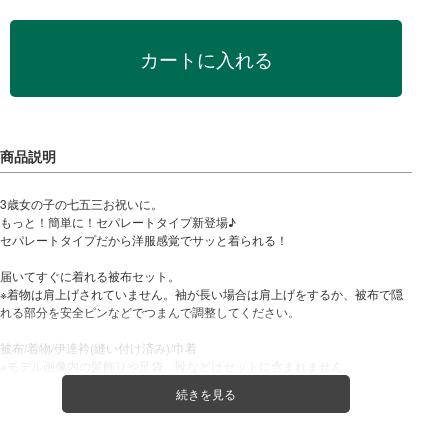
カートに入れる
3歳女の子の七五三お祝いに。
もっと！簡単に！セパレートタイプ新登場♪
セパレートタイプだから洋服感覚でサッと着られる！
届いてすぐに着れる被布セット。
※着物は肩上げされていません。袖が長い場合は肩上げをするか、被布で隠
れる部分を安全ピンなどでつまんで調整してください。
被布/着物/伊達衿(縫い付け済み)/巾着
※モデル画像内の髪飾りや足袋、靴などはセットに含まれません。
セット内容
(1)被布
(2)着物
(3)伊達衿(縫い付け済み)