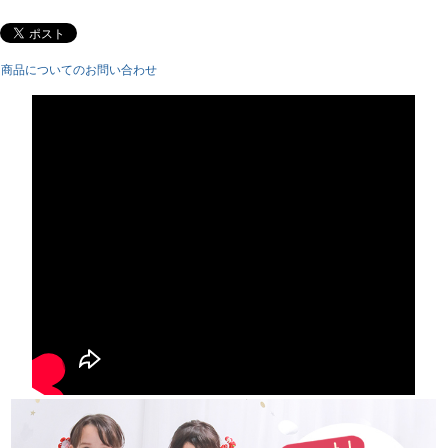
(4)巾着
素材：
ポリエステル100%
商品についてのお問い合わせ
生産国：
中国
配送：
宅配便
着付け方
(1)スカートを履く
(2)着物(上衣)に縫い付けられている紐を結ぶ。
(3)着物(上衣)のマジックテープをとめる。
(4)被布コートを着せてスナップボタンを止めたら完成！
※モデル画像内の髪飾りや足袋、靴などはセットに含まれませ
ん。
※製品によって柄合わせの位置が異なる場合がございます。
※撮影環境により、モデル着用商品が実際の色より明るく見える場合がござ
います。 また、ディスプレイの設定によって色味が若干異なる場合がござい
ます。
注意事項：
[取り扱いについて]
商品付属のタグに沿ってお取り扱い下さい。