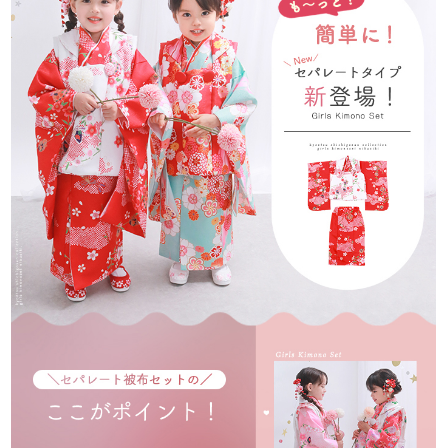
[梱包・包装について]
ゴミ削減とお客様に少しでも安くご提供出来るようにコストダウ
ンに努めています。
過剰梱包をしないエコ出荷にて商品を出荷しています。
なお、包装等での理由による返品、交換は固くお断りいたしてお
ります。
ご了承ください。
[返品・キャンセルについて]
初期不良のみ返品交換を承っております。(当店送料負担)
詳しくはこちらをご確認ください。