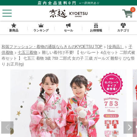
店内全品送料0円
※一部例外あり
0
新商品
ランキング
セール
お得情報
カテゴリ
和装ファッション・着物の通販ならきものKYOETSU TOP
[全商品］
子
供着物
七五三着物
難しい着付け不要! 【 セパレート 4点セット 二部式被
布セット 】 七五三 着物 3歳 753 二部式 女の子 三歳 ガールズ 雛祭り ひな祭
り お正月(rg)