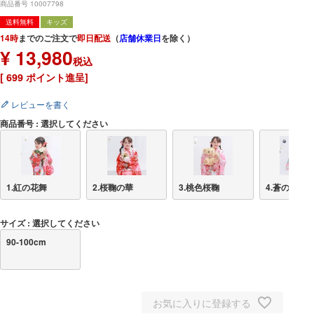
商品番号
10007798
送料無料
キッズ
14時
までのご注文で
即日配送
（
店舗休業日
を除く）
¥
13,980
税込
[
699
ポイント進呈]
レビューを書く
商品番号
選択してください
1.紅の花舞
2.桜鞠の華
3.桃色桜鞠
4.蒼の夢咲
サイズ
選択してください
90-100cm
お気に入りに登録する