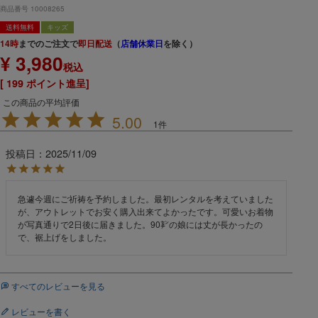
商品番号
10008265
送料無料
キッズ
14時
までのご注文で
即日配送
（
店舗休業日
を除く）
¥
3,980
税込
[
199
ポイント進呈]
5.00
1
投稿日
2025/11/09
急遽今週にご祈祷を予約しました。最初レンタルを考えていました
が、アウトレットでお安く購入出来てよかったです。可愛いお着物
が写真通りで2日後に届きました。90㌢の娘には丈が長かったの
で、裾上げをしました。
すべてのレビューを見る
レビューを書く