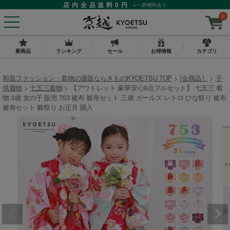
店内全品送料0円
※一部例外あり
0
新商品
ランキング
セール
お得情報
カテゴリ
和装ファッション・着物の通販ならきものKYOETSU TOP
[全商品］
子
供着物
七五三着物
【アウトレット 豪華安心9点フルセット】 七五三 着
物 3歳 女の子 販売 753 被布 被布セット 三歳 ガールズ レトロ ひな祭り 被布
被布セット 雛祭り お正月 購入