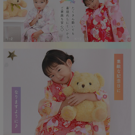
注意事項：
[取り扱いについて]
商品付属のタグに沿ってお取り扱い下さい。
[梱包・包装について]
ゴミ削減とお客様に少しでも安くご提供出来るようにコストダウ
ンに努めています。
過剰梱包をしないエコ出荷にて商品を出荷しています。
なお、包装等での理由による返品、交換は固くお断りいたしてお
ります。
ご了承ください。
[返品・キャンセルについて]
初期不良のみ返品交換を承っております。(当店送料負担)
詳しくはこちらをご確認ください。