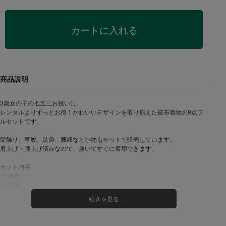
カートに入れる
3歳女の子の七五三お祝いに。
レンタルよりずっとお得！かわいいデザインを取り揃えた被布着物の9点フ
ルセットです。
髪飾り、草履、足袋、腰紐など小物もセットで販売しています。
肩上げ・腰上げ済みなので、届いてすぐに着用できます。
セット内容
(1)被布
(2)着物
(3)長襦袢
(4)伊達衿
(5)巾着（着物と同柄）
(6)髪飾り（パッチン留めタイプ）