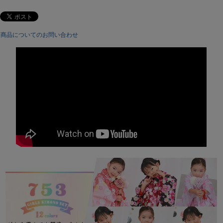
(7)草履（着物と同柄）
(8)白足袋(こはぜなし・白無地)
(9)腰紐(色はスタッフおまかせです)
商品についてのお問い合わせ
・化粧箱に入れてお届けいたします。
※巾着についてのご注意※
巾着内部に汚れのような跡がある場合がございますが、ご使用には問題あり
ません。
巾着汚れが理由での返品交換は不可となっておりますので、予めご了承の上
お買い求めいただきますようお願い致します。
サイズ：
三歳児サイズ(肩上げ・腰上げ済)
着物身丈(腰上げ前）
90cm
着物身丈(腰上げ後）
76cm
着物袖丈
57cm
着物裄丈(肩上げ前）
47cm
着物裄丈(肩上げ後）
42cm
被布コート丈
48cm