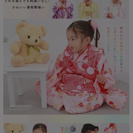
草履
18cm
髪飾り
8cm×8cm
白足袋
足裏実寸15-16cm
身長90cm～100cmくらいのお子様であればお直しなしで着ていただけま
す。(個人差があります)
着物が小さい場合は、肩上げ、腰上げをほどいて調整してください。
着物が大きい場合は、更に縫いあげてサイズを調整してください。
◇肩上げ、腰上げとは．．．
身長に対して着物が大きい場合、肩山と腰の箇所で軽く縫い上げ子供の身長
に合わせて仕立てる事。
糸で軽くしつけて縫っているため、簡単に外す事ができます。
素材：
ポリエステル100%
生産：
中国
配送：
宅配便