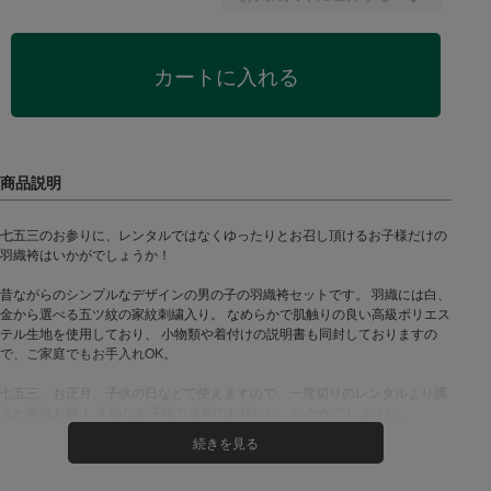
カートに入れる
七五三のお参りに、レンタルではなくゆったりとお召し頂けるお子様だけの
羽織袴はいかがでしょうか！
昔ながらのシンプルなデザインの男の子の羽織袴セットです。 羽織には白、
金から選べる五ツ紋の家紋刺繍入り。 なめらかで肌触りの良い高級ポリエス
テル生地を使用しており、 小物類や着付けの説明書も同封しておりますの
で、ご家庭でもお手入れOK。
七五三、お正月、子供の日などで使えますので、一度切りのレンタルより購
入が断然お得！ 大切なお子様の成長のお祝いに、いかがでしょうか。
＜セット内容＞
(1)羽織（家紋刺繍入り・菱形の地紋入り生地）
(2)着物（菱形の地紋入り生地）