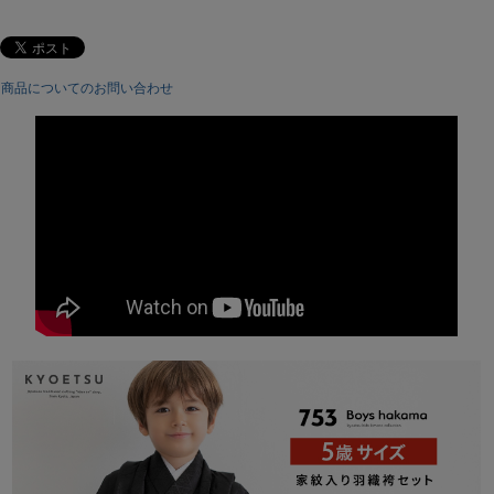
(3)襦袢（半衿無し）
(4)袴（行灯タイプ）
(5)履物
(6)角帯
商品についてのお問い合わせ
(7)扇子
(8)懐剣袋
(9)羽織紐
(10)お守り袋
(11)足袋（5歳 17-18cm）
(12)腰紐（２本）
合計12点セット
サイズ：
5歳サイズ
素材：
着物・羽織・襦袢・袴・角帯・懐剣袋・お守り袋：ポリエステル
100%
羽織紐：レーヨン100%
雪駄：鼻緒・PU/底・合皮
生産：
中国
配送：
宅配便