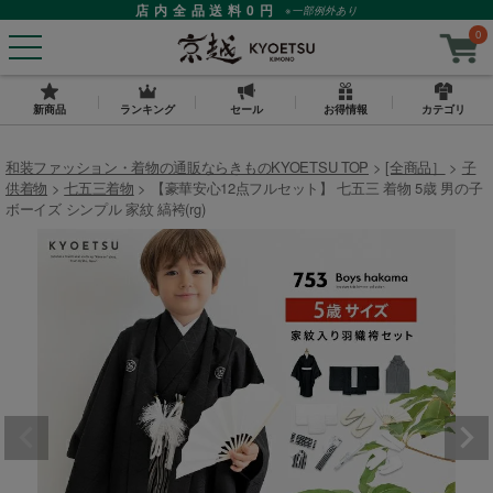
店内全品送料0円
※一部例外あり
0
新商品
ランキング
セール
お得情報
カテゴリ
和装ファッション・着物の通販ならきものKYOETSU TOP
[全商品］
子
供着物
七五三着物
【豪華安心12点フルセット】 七五三 着物 5歳 男の子
ボーイズ シンプル 家紋 縞袴(rg)