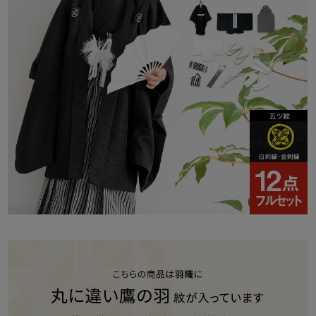
注意事項：
[取り扱いについて]
商品付属のタグに沿ってお取り扱い下さい。
[梱包・包装について]
ゴミ削減とお客様に少しでも安くご提供出来るようにコストダウ
ンに努めています。
過剰梱包をしないエコ出荷にて商品を出荷しています。
なお、包装等での理由による返品、交換は固くお断りいたしてお
ります。
ご了承ください。
[返品・キャンセルについて]
初期不良のみ返品交換を承っております。(当店送料負担)
詳しくはこちらをご確認ください。