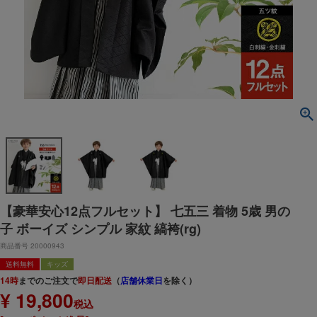
【豪華安心12点フルセット】 七五三 着物 5歳 男の
子 ボーイズ シンプル 家紋 縞袴(rg)
商品番号
20000943
送料無料
キッズ
14時
までのご注文で
即日配送
（
店舗休業日
を除く）
¥
19,800
税込