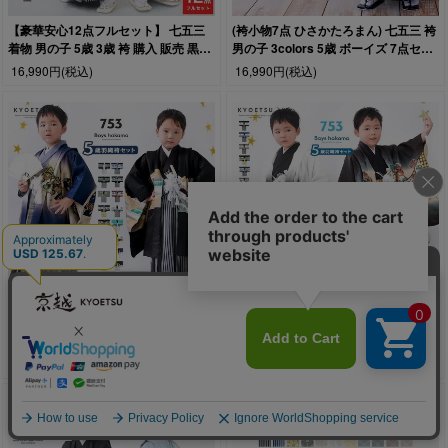
【豪華安心12点フルセット】 七五三
(袴小物7点 ひさかたろまん) 七五三 袴
着物 男の子 5歳 3歳 袴 購入 販売 黒地
男の子 3colors 5歳 ボーイズ 7点セッ
紋 くすみ 男児 753 羽織袴 羽織 袴セッ
ト 60cm
16,990円
(税込)
16,990円
(税込)
ト 男の子袴 セット 和装 レトロ 龍 子
供 五歳 3才 5才 お正月 ボーイズ
90cm - 100cm 110cm - 120
【豪華安心12点フルセット】 七五三
【豪華安心12点フルセット】 七五三
着物 男の子 5歳 袴 購入 販売 鷹兜松
着物 男の子 5歳 袴 購入 販売 絵羽 鷹
鷹 兜 男児 753 羽織袴 羽織 袴セット
兜 男児 753 羽織袴 羽織 袴セット 男の
16,990円
(税込)
16,990円
(税込)
男の子袴 セット 和装 レトロ 龍 子供
子袴 セット 和装 レトロ 龍 子供 五歳
五歳 5才 お正月 ボーイズ 110cm -
5才 お正月 ボーイズ 110cm - 120cm
120cm (rg)
(rg)