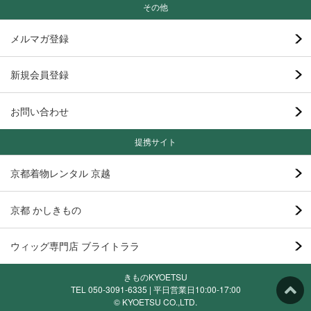
その他
メルマガ登録
新規会員登録
お問い合わせ
提携サイト
京都着物レンタル 京越
京都 かしきもの
ウィッグ専門店 ブライトララ
きものKYOETSU
TEL 050-3091-6335 | 平日営業日10:00-17:00
© KYOETSU CO.,LTD.