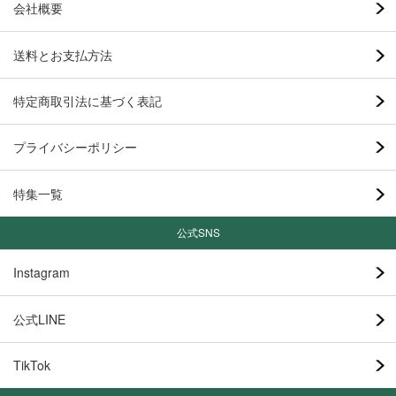
会社概要
送料とお支払方法
特定商取引法に基づく表記
プライバシーポリシー
特集一覧
公式SNS
Instagram
公式LINE
TikTok