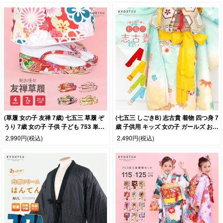
物 着物セット キッズ ジュニア
110/120/130/140/150
(草履 女の子 友禅 7歳) 七五三 草履 ぞ
(七五三 しごきB) 志古貴 着物 四つ身 7
うり 7歳 女の子 子供 子ども 753 単品
歳 子供用 キッズ 女の子 ガールズ お祝
(rg)
い お正月 雛祭り
2,990円
(税込)
2,490円
(税込)