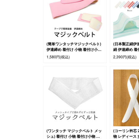
(簡単ワンタッチマジックベルト)
(日本製正絹伊
伊達締め 着付け 小物 着付け小物
絹 伊達締め 
和装小物 ポリエステル ピンク(zr)
伊達〆 献上柄(
1,580円
(税込)
2,390円
(税込)
青/水色)(zr)
(ワンタッチ マジックベルト メッ
(コーリン衿芯 
シュ) 着付け 小物 着付け小物 和
物 レディース 