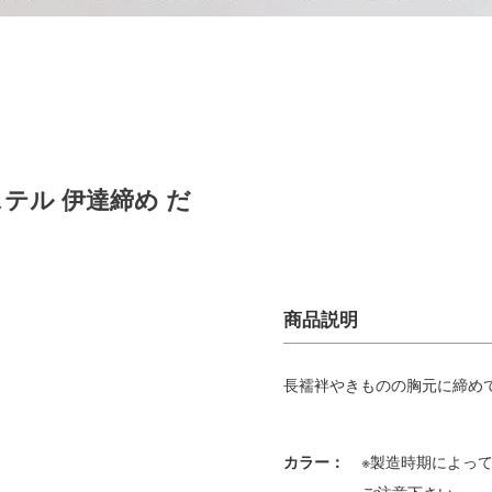
ステル 伊達締め だ
長襦袢やきものの胸元に締め
カラー：
※製造時期によっ