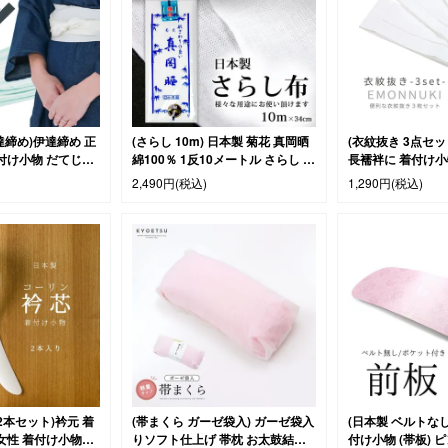
達締め)伊達締め 正
(さらし 10m) 日本製 菊花 真岡晒
(衣紋抜き 3点セッ
着付け小物 だてじめ
綿100％ 1反10メートル さらし 布
長襦袢に 着付け小物 
赤/黄/ピンク/黄緑/
(zr)
2,490円
(税込)
1,290円
(税込)
2本セット)衿元 着
(帯まくら ガーゼ袋入) ガーゼ袋入
(日本製 ベルトなし
女性 着付け小物
りソフト仕上げ 帯枕 お太鼓結び
付け小物 (帯板) 