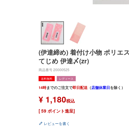
(伊達締め) 着付け小物 ポリエ
てじめ 伊達〆(zr)
商品番号
20000525
送料無料
レディース
14時
までのご注文で
即日配送
（
店舗休業日
を除く）
¥
1,180
税込
[
59
ポイント進呈]
レビューを書く