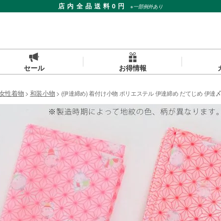
店内全品送料0円
※一部例外あり
セール
お得情報
女性着物
和装小物
(伊達締め) 着付け小物 ポリエステル 伊達締め だてじめ 伊達〆(z