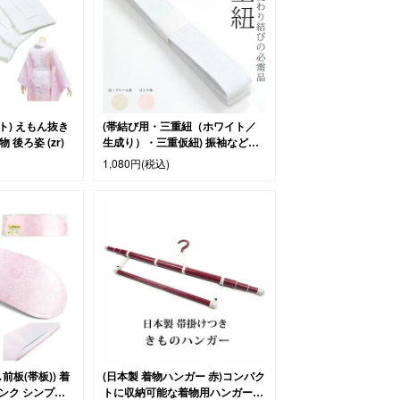
ト) えもん抜き
(帯結び用・三重紐（ホワイト／
後ろ姿 (zr)
生成り）・三重仮紐) 振袖などの
着付け時に、帯の変わり結び用に
1,080円
(税込)
(zr)
前板(帯板)) 着
(日本製 着物ハンガー 赤)コンパク
ピンク シンプル
トに収納可能な着物用ハンガー