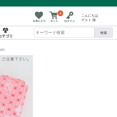
0
こんにちは
ゲスト 様
検索
カテゴリ
r)