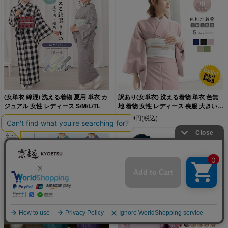
(女単衣 綿混) 洗える着物 夏用 単衣 カ
訳あり(女単衣) 洗える着物 単衣 色無
ジュアル 女性 レディース S/M/L/TL
地 着物 女性 レディース 喪服 大きいサ
イズ S/M/L/TL/BL
6,990円
(税込)
3,990円
(税込)