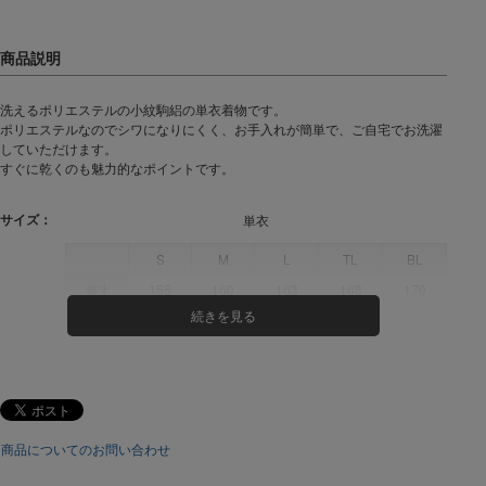
洗えるポリエステルの小紋駒絽の単衣着物です。
ポリエステルなのでシワになりにくく、お手入れが簡単で、ご自宅でお洗濯
していただけます。
すぐに乾くのも魅力的なポイントです。
サイズ：
単衣
S
M
L
TL
BL
身丈
155
160
163
168
170
裄
64
66
68
70
70
袖丈
49.2
49.2
49.2
49.2
49.2
前幅
23
24
25
26
30
後幅
28
29
30
31
36
商品についてのお問い合わせ
※単位cm