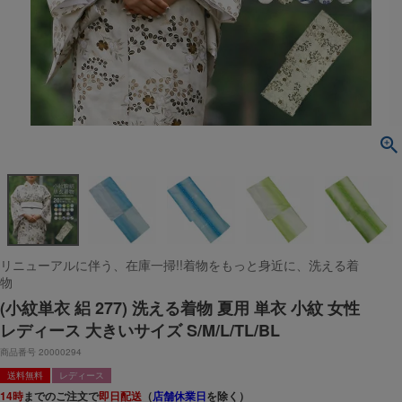
リニューアルに伴う、在庫一掃!!着物をもっと身近に、洗える着
物
(小紋単衣 絽 277) 洗える着物 夏用 単衣 小紋 女性
レディース 大きいサイズ S/M/L/TL/BL
商品番号
20000294
送料無料
レディース
14時
までのご注文で
即日配送
（
店舗休業日
を除く）