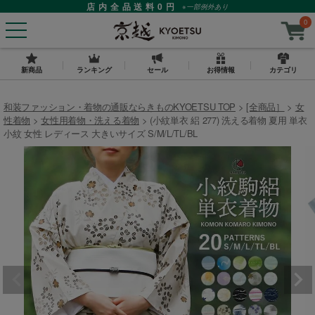
店内全品送料0円
※一部例外あり
0
新商品
ランキング
セール
お得情報
カテゴリ
和装ファッション・着物の通販ならきものKYOETSU TOP
[全商品］
女
性着物
女性用着物・洗える着物
(小紋単衣 絽 277) 洗える着物 夏用 単衣
小紋 女性 レディース 大きいサイズ S/M/L/TL/BL