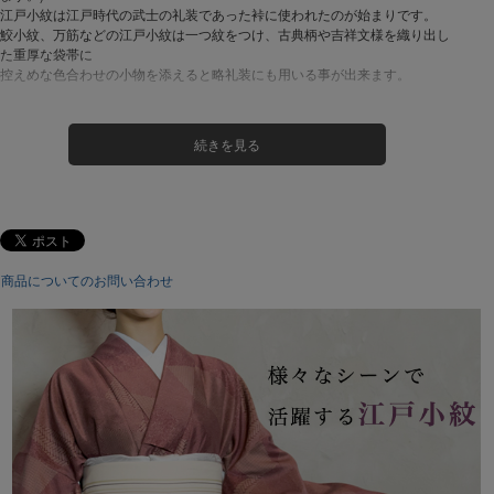
江戸小紋は江戸時代の武士の礼装であった裃に使われたのが始まりです。
鮫小紋、万筋などの江戸小紋は一つ紋をつけ、古典柄や吉祥文様を織り出し
た重厚な袋帯に
控えめな色合わせの小物を添えると略礼装にも用いる事が出来ます。
サイズ：
M / L
素材：
表地：ポリエステル100％
裏地：ポリエステル100％
※ポリエステルのため、気軽に洗えます。
生産：
中国
商品についてのお問い合わせ
配送：
宅配便
注意事項：
[取り扱いについて]
商品付属のタグに沿ってお取り扱い下さい。
[梱包・包装について]
ゴミ削減とお客様に少しでも安くご提供出来るようにコストダウ
ンに努めています。