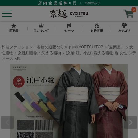
店内全品送料0円
※一部例外あり
0
新商品
ランキング
セール
お得情報
カテゴリ
和装ファッション・着物の通販ならきものKYOETSU TOP
[全商品］
女
性着物
女性用着物・洗える着物
(女袷 江戸小紋) 洗える着物 袷 女性 レデ
ィース M/L