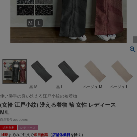
黒-M
黒-L
ベージュ-M
ベージュ-L
使い勝手の良い洗える江戸小紋の袷着物
(女袷 江戸小紋) 洗える着物 袷 女性 レディース
M/L
商品番号
20000906
送料無料
レディース
14時
までのご注文で
即日配送
（
店舗休業日
を除く）