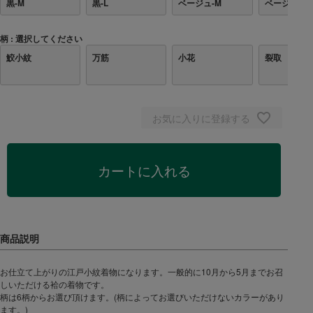
黒-M
黒-L
ベージュ-M
ベージュ-L
柄
選択してください
鮫小紋
万筋
小花
裂取
お気に入りに登録する
カートに入れる
お仕立て上がりの江戸小紋着物になります。一般的に10月から5月までお召
しいただける袷の着物です。
柄は6柄からお選び頂けます。(柄によってお選びいただけないカラーがあり
ます。)