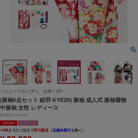
リニューアルに伴う、在庫一掃!!
(振袖6点セット 絵羽 KYE20) 振袖 成人式 振袖着物
中振袖 女性 レディース
商品番号
20001066
送料無料
レディース
14時
までのご注文で
即日配送
（
店舗休業日
を除く）