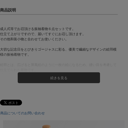
成人式等でお召頂ける振袖着物６点セットです。
仕立て上がりですので、届いてすぐにお召し頂けます。
その他和装小物と合わせてお使いください。
大切な記念日をとびきりゴージャスに彩る、優美で繊細なデザインの絵羽模
様の振袖着物です。
絵羽とは、広げると屏風絵のように一枚の絵になるため、縫い目を考慮して
仕立てられた着物です。
成人式・結婚式・披露宴・パーティなどフォーマルな場にいかがでしょう
か。
セット商品には、以下６点が含まれます。
(1)絵羽振袖着物
(2)袋帯
(3)正絹帯揚げ
(4)帯締め
商品についてのお問い合わせ
(5)パール伊達衿
(6)振袖用長襦袢(地紋お任せ)