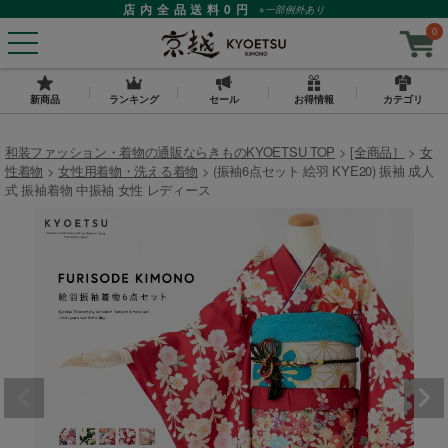
店内全品送料0円
※一部例外あり
0
新商品
ランキング
セール
お得情報
カテゴリ
和装ファッション・着物の通販ならきものKYOETSU TOP
[全商品］
女
性着物
女性用着物・洗える着物
(振袖6点セット 絵羽 KYE20) 振袖 成人
式 振袖着物 中振袖 女性 レディース