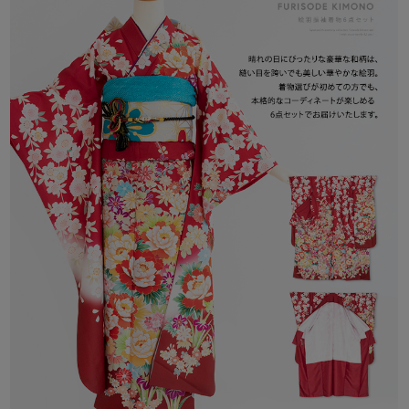
サイズ：
《着物》 適応身長フリーサイズ
身丈:約168cm / 袖丈:約108cm / 裄丈:約68cm / 前幅:約25cm / 後
幅:約30cm / 衽:約15cm
《袋帯》 約31cm × 約3m48cm
《正絹帯揚げ》 約20cm × 約122cm
《帯締め》 約1cm × 約170cm
《伊達衿》 約5.5cm × 約121cm
《襦袢》 着物にあったサイズの専用襦袢をお付けします
素材：
着物・帯・襦袢 ポリエステル100%
生産：
中国
配送：
宅配便
注意事項：
[取り扱いについて]
商品付属のタグに沿ってお取り扱い下さい。
[梱包・包装について]
ゴミ削減とお客様に少しでも安くご提供出来るようにコストダウ
ンに努めています。
過剰梱包をしないエコ出荷にて商品を出荷しています。
なお、包装等での理由による返品、交換は固くお断りいたしてお
ります。