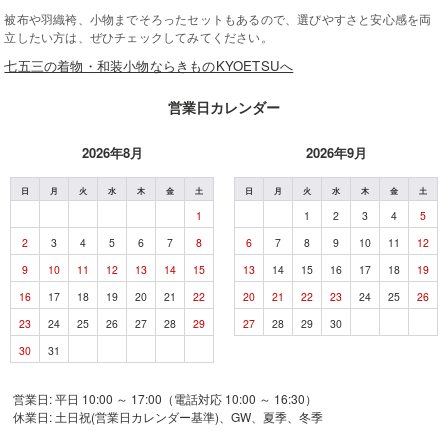
被布や羽織袴、小物までそろったセットもあるので、選びやすさと安心感を両
立したい方は、ぜひチェックしてみてください。
七五三の着物・和装小物ならきものKYOETSUへ
営業日カレンダー
2026年8月
2026年9月
日
月
火
水
木
金
土
日
月
火
水
木
金
土
1
1
2
3
4
5
2
3
4
5
6
7
8
6
7
8
9
10
11
12
9
10
11
12
13
14
15
13
14
15
16
17
18
19
16
17
18
19
20
21
22
20
21
22
23
24
25
26
23
24
25
26
27
28
29
27
28
29
30
30
31
営業日: 平日 10:00 ～ 17:00（電話対応 10:00 ～ 16:30）
休業日: 土日祝(営業日カレンダー基準)、GW、夏季、冬季