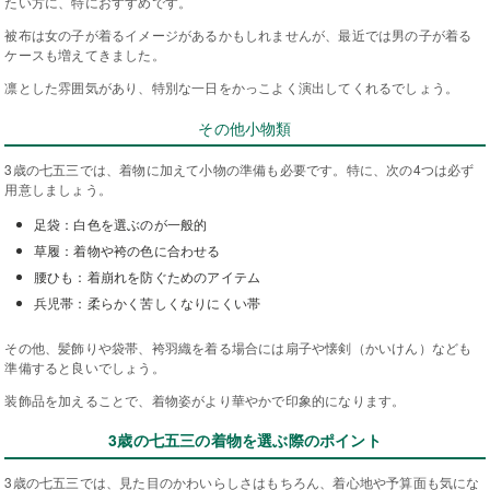
たい方に、特におすすめです。
被布は女の子が着るイメージがあるかもしれませんが、最近では男の子が着る
ケースも増えてきました。
凛とした雰囲気があり、特別な一日をかっこよく演出してくれるでしょう。
その他小物類
3歳の七五三では、着物に加えて小物の準備も必要です。特に、次の4つは必ず
用意しましょう。
足袋：白色を選ぶのが一般的
草履：着物や袴の色に合わせる
腰ひも：着崩れを防ぐためのアイテム
兵児帯：柔らかく苦しくなりにくい帯
その他、髪飾りや袋帯、袴羽織を着る場合には扇子や懐剣（かいけん）なども
準備すると良いでしょう。
装飾品を加えることで、着物姿がより華やかで印象的になります。
3歳の七五三の着物を選ぶ際のポイント
3歳の七五三では、見た目のかわいらしさはもちろん、着心地や予算面も気にな