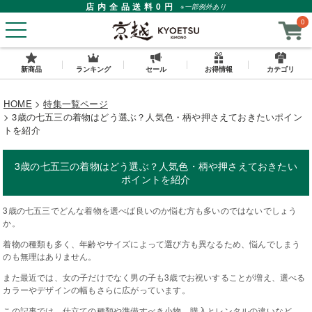
店内全品送料0円
※一部例外あり
0
新商品
ランキング
セール
お得情報
カテゴリ
HOME
特集一覧ページ
3歳の七五三の着物はどう選ぶ？人気色・柄や押さえておきたいポイン
トを紹介
3歳の七五三の着物はどう選ぶ？人気色・柄や押さえておきたい
ポイントを紹介
3歳の七五三でどんな着物を選べば良いのか悩む方も多いのではないでしょう
か。
着物の種類も多く、年齢やサイズによって選び方も異なるため、悩んでしまう
のも無理はありません。
また最近では、女の子だけでなく男の子も3歳でお祝いすることが増え、選べる
カラーやデザインの幅もさらに広がっています。
この記事では、仕立ての種類や準備すべき小物、購入とレンタルの違いなど、