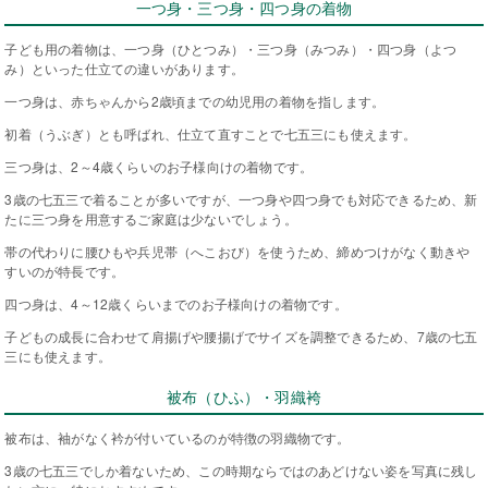
一つ身・三つ身・四つ身の着物
子ども用の着物は、一つ身（ひとつみ）・三つ身（みつみ）・四つ身（よつ
み）といった仕立ての違いがあります。
一つ身は、赤ちゃんから2歳頃までの幼児用の着物を指します。
初着（うぶぎ）とも呼ばれ、仕立て直すことで七五三にも使えます。
三つ身は、2～4歳くらいのお子様向けの着物です。
3歳の七五三で着ることが多いですが、一つ身や四つ身でも対応できるため、新
たに三つ身を用意するご家庭は少ないでしょう。
帯の代わりに腰ひもや兵児帯（へこおび）を使うため、締めつけがなく動きや
すいのが特長です。
四つ身は、4～12歳くらいまでのお子様向けの着物です。
子どもの成長に合わせて肩揚げや腰揚げでサイズを調整できるため、7歳の七五
三にも使えます。
被布（ひふ）・羽織袴
被布は、袖がなく衿が付いているのが特徴の羽織物です。
3歳の七五三でしか着ないため、この時期ならではのあどけない姿を写真に残し