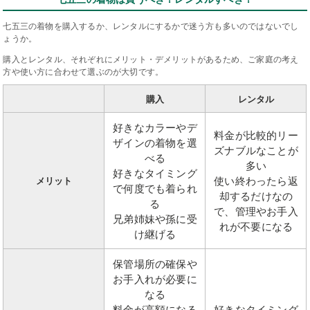
七五三の着物を購入するか、レンタルにするかで迷う方も多いのではないでし
ょうか。
購入とレンタル、それぞれにメリット・デメリットがあるため、ご家庭の考え
方や使い方に合わせて選ぶのが大切です。
購入
レンタル
好きなカラーやデ
料金が比較的リー
ザインの着物を選
ズナブルなことが
べる
多い
好きなタイミング
使い終わったら返
メリット
で何度でも着られ
却するだけなの
る
で、管理やお手入
兄弟姉妹や孫に受
れが不要になる
け継げる
保管場所の確保や
お手入れが必要に
なる
料金が高額になる
好きなタイミング