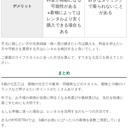
可能性がある
で着られないこと
デメリット
※着物によっては
がある
レンタルより安く
購入できる場合も
ある
手元に残したい方や兄弟姉妹・孫へ受け継ぎたい方は購入を、料金を抑えたい
方や手軽さを重視する方はレンタルを検討すると良いでしょう。
ご家庭のライフスタイルに合った方法を選んで、すてきな七五三を迎えてくだ
さい。
まとめ
3歳の七五三は、着物の仕立てや被布・羽織袴などのスタイル、着物と小物のバ
ランスなど押さえたいポイントがたくさんあります。
中でも、お子様の表情が自然に明るくなる色選びや素材選びは、当日を快適に
過ごすためにも大切です。
もしも準備に迷った場合は、レンタルを活用するのも一つの方法です。
きものKYOETSUでは、3歳のお祝いにぴったりの着物を多数ご用意していま
す。