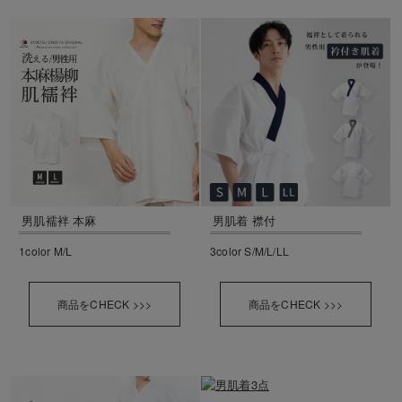
男肌襦袢 本麻
男肌着 襟付
1color M/L
3color S/M/L/LL
商品をCHECK >>>
商品をCHECK >>>