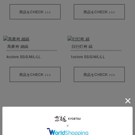
商品をCHECK >>>
商品をCHECK >>>
馬乗袴 細縞
日行灯袴 縞
4colors SS/S/M/L/LL
1colors SS/S/M/L/LL
商品をCHECK >>>
商品をCHECK >>>
メンズ浴衣・甚平
花火大会や夏祭りに。通気性が良く、涼しく過ごせるデザインが