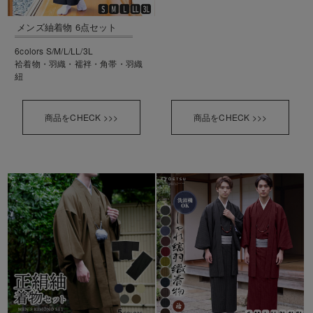
メンズ紬着物 6点セット
6colors S/M/L/LL/3L
袷着物・羽織・襦袢・角帯・羽織
紐
商品をCHECK >>>
商品をCHECK >>>