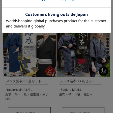
勢ぞろい！
LINE UP
メンズ浴衣G 6点セット
メンズ浴衣C 4点セット
16colors M/L/LL/3L
18colors M/L/LL
浴衣・帯・下駄・信玄袋・扇子・
浴衣・帯・下駄・腰ひも
腰紐