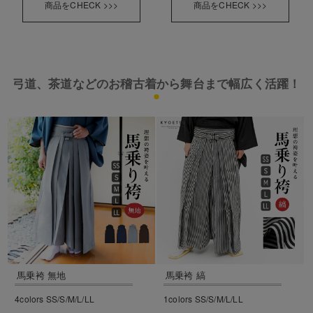
商品をCHECK >>>
商品をCHECK >>>
弓道、茶道などのお稽古着から舞台まで幅広く活躍！
馬乗袴 無地
馬乗袴 縞
4colors SS/S/M/L/LL
1colors SS/S/M/L/LL