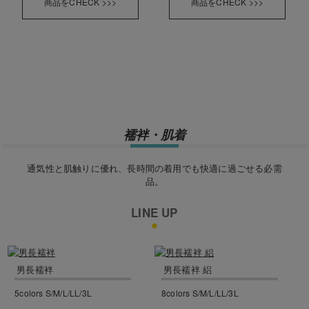
商品をCHECK >>>
商品をCHECK >>>
襦袢・肌着
通気性と肌触りに優れ、長時間の着用でも快適に過ごせる必需
品。
LINE UP
男長襦袢
男長襦袢 絽
5colors S/M/L/LL/3L
8colors S/M/L/LL/3L