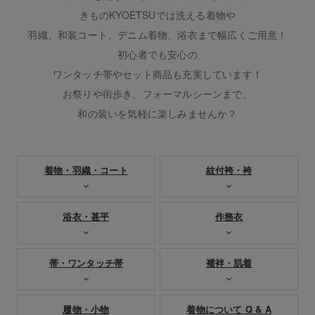
きものKYOETSUでは洗える着物や
羽織、和装コート、デニム着物、浴衣まで幅広くご用意！
初心者でも安心の
ワンタッチ帯やセット商品も充実しています！
お祭りや街歩き、フォーマルシーンまで、
和の装いを気軽に楽しみませんか？
着物・羽織・コート
紋付袴・袴
浴衣・甚平
作務衣
帯・ワンタッチ帯
襦袢・肌着
履物・小物
着物について Q & A