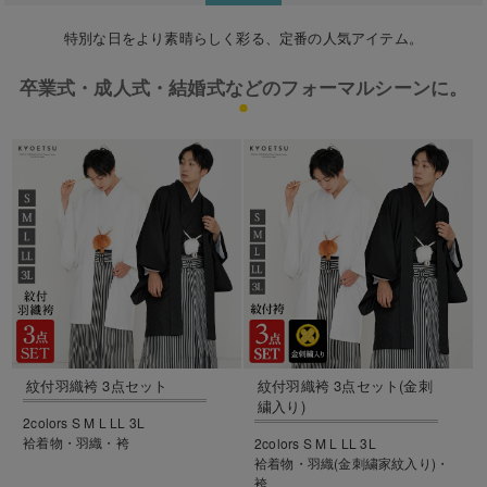
特別な日をより素晴らしく彩る、定番の人気アイテム。
卒業式・成人式・結婚式などのフォーマルシーンに。
紋付羽織袴 3点セット
紋付羽織袴 3点セット(金刺
繍入り)
2colors S M L LL 3L
袷着物・羽織・袴
2colors S M L LL 3L
袷着物・羽織(金刺繍家紋入り)・
袴