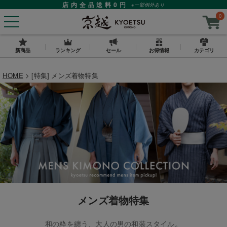
店内全品送料0円
※一部例外あり
0
新商品
ランキング
セール
お得情報
カテゴリ
HOME
[特集] メンズ着物特集
メンズ着物特集
和の粋を纏う、大人の男の和装スタイル。